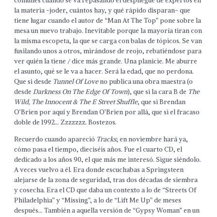
comunes cuando se va repasando el despliegue de expertos en
la materia -joder, cuántos hay, y qué rápido disparan- que
tiene lugar cuando el autor de “Man At The Top” pone sobre la
mesa un nuevo trabajo. Inevitable porque la mayoría tiran con
la misma escopeta, la que se carga con balas de tópicos. Se van
fusilando unos a otros, mirándose de reojo, rebatiéndose para
ver quién la tiene / dice más grande. Una planicie. Me aburre
el asunto, qué se le va a hacer. Será la edad, que no perdona.
Que si desde
Tunnel Of Love
no publica una obra maestra (o
desde
Darkness On The Edge Of Town
), que si la cara B de
The
Wild, The Innocent & The E Street Shuffle
, que si Brendan
O’Brien por aquí y Brendan O’Brien por allá, que si el fracaso
doble de 1992… Zzzzzzz. Bostezos.
Recuerdo cuando apareció
Tracks
; en noviembre hará ya,
cómo pasa el tiempo, dieciséis años. Fue el cuarto CD, el
dedicado a los años 90, el que más me interesó. Sigue siéndolo.
A veces vuelvo a él. Era donde escuchabas a Springsteen
alejarse de la zona de seguridad, tras dos décadas de siembra
y cosecha. Era el CD que daba un contexto a lo de “Streets Of
Philadelphia” y “Missing”, a lo de “Lift Me Up” de meses
después… También a aquella versión de “Gypsy Woman” en un