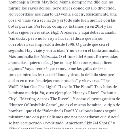
homenaje a Curtis Mayfield. Mamá siempre me dijo que no
mirase los rayos del sol, pero ahí es donde está lo divertido,
¿lo recordáis? Ese cuarto CD venía a decir, básicamente, una
cosa: el viaje va a ser largo y si todo sale bien moriré con las
botas puestas. Perfecto, compro. Estamos ya en 2014 y las
botas siguen en su sitio.
High Hopes
es, y aquí debería añadir
“sin duda”, pero no lo voy a hacer, el disco que mejor
corrobora esa impresión desde 1998. O puede que sea el
segundo. Hay viaje y voracidad. Y no veo en él tanta anomalía.
Más anomalía fue
Nebraska
. O el Túnel del Amor. Bienvenidas
anomalías, quiero más. ¿Que no hay hilo conceptual, dicen
algunos? Vaya, tendré que renovarme las gafas de leer,
porque miro las letras del álbum y tirando del hilo siempre
acabo en otras “madejas conceptuales” y viceversa. “The
Wall”-”Shut Out The Light”-”Lost In The Flood”. Tres hilos de
la misma madeja. Va, otro ejemplo: “Harry’s Place”-”Atlantic
City”-“Meeting Across The River”… Y acaso el protagonista de
“Hunter Of Insivible Game” ¿no es el mismo hombre -o tipo de
hombre- que el de “Valentine’s Day”? Y así podríamos seguir,
mismamente con paralelismos que nos recordaran que si aquí
se han recuperado / revisitado “American Skin (41 Shots)” y