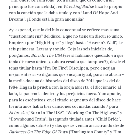
“The Ghost Of Tom Joad” (con banda, que es como en un
principio fue concebida), en
Wrecking Ball
se hizo lo propio
con la canción que le daba título y con “Land Of Hope And
Dreams”. ¿Dónde está la gran anomalía?
Ay, esperad, que lo del hilo conceptual se refiere más a una
“cuestión interna” del disco, a que no tiene un discurso único.
Empiezo por “High Hopes” y llegó hasta “Heaven’s Wall”, las
seis primeras. Letras y sonido. Cojo las seis iniciales de,
pongamos,
Born In The USA
(ese sí habíamos quedado en que
tenía discurso único, ¿o ahora resulta que tampoco?), desde el
tema titular hasta “I’m On Fire”. Disculpen, pero encajan
mejor entre sí -o digamos que encajan igual, para no abusar-
la media docena de historias del disco de 2014 que las del de
1984. Hagan la prueba con la oreja abierta, el diccionario al
lado, la paciencia dentro y los prejuicios fuera. Y un apunte,
para los escépticos: en el citado segmento del disco de hace
treinta años había tres canciones cocinadas cuando / para
Nebraska
(“Born In The USA”, “Working On The Highway” y
“Downbound Train”; la segunda titulada antes “Child Bride”,
como algunos sabréis) y dos que se venían arrastrando desde
Darkness On The Edge Of Town
(“Darlington County” y “I’m