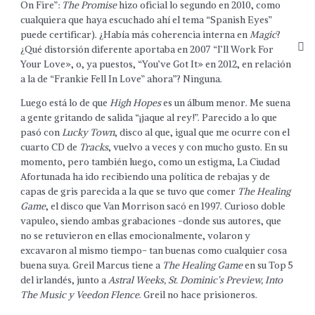
On Fire”:
The Promise
hizo oficial lo segundo en 2010, como
cualquiera que haya escuchado ahí el tema “Spanish Eyes”
puede certificar). ¿Había más coherencia interna en
Magic
?
¿Qué distorsión diferente aportaba en 2007 “I’ll Work For
Your Love», o, ya puestos, “You’ve Got It» en 2012, en relación
a la de “Frankie Fell In Love” ahora”? Ninguna.
Luego está lo de que
High Hopes
es un álbum menor. Me suena
a gente gritando de salida “¡jaque al rey!”. Parecido a lo que
pasó con
Lucky Town
, disco al que, igual que me ocurre con el
cuarto CD de
Tracks
, vuelvo a veces y con mucho gusto. En su
momento, pero también luego, como un estigma, La Ciudad
Afortunada ha ido recibiendo una política de rebajas y de
capas de gris parecida a la que se tuvo que comer
The Healing
Game
, el disco que Van Morrison sacó en 1997. Curioso doble
vapuleo, siendo ambas grabaciones -donde sus autores, que
no se retuvieron en ellas emocionalmente, volaron y
excavaron al mismo tiempo- tan buenas como cualquier cosa
buena suya. Greil Marcus tiene a
The Healing Game
en su Top 5
del irlandés, junto a
Astral Weeks, St. Dominic’s Preview, Into
The Music y Veedon Flence
. Greil no hace prisioneros.