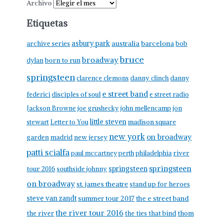
Archivo
Etiquetas
asbury park
australia
barcelona
archive series
bob
bruce
broadway
born to run
dylan
springsteen
clarence clemons
danny clinch
danny
e street band
federici
disciples of soul
e street radio
Jackson Browne
joe grushecky
john mellencamp
jon
little steven
stewart
Letter to You
madison square
new york
on broadway
garden
madrid
new jersey
patti scialfa
paul mccartney
perth
philadelphia
river
springsteen
springsteen
tour 2016
southside johnny
on broadway
st. james theatre
stand up for heroes
steve van zandt
summer tour 2017
the e street band
the river tour 2016
the river
the ties that bind
thom