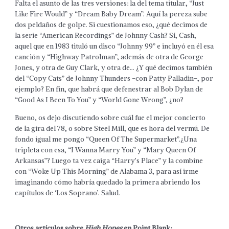
Falta el asunto de las tres versiones: la del tema titular, “Just
Like Fire Would” y “Dream Baby Dream”. Aquí la pereza sube
dos peldaños de golpe. Si cuestionamos eso, ¿qué decimos de
la serie “American Recordings” de Johnny Cash? Sí, Cash,
aquel que en 1983 tituló un disco “Johnny 99” e incluyó en él esa
canción y “Highway Patrolman”, además de otra de George
Jones, y otra de Guy Clark, y otra de… ¿Y qué decimos también
del “Copy Cats” de Johnny Thunders -con Patty Palladin-, por
ejemplo? En fin, que habrá que defenestrar al Bob Dylan de
“Good As I Been To You” y “World Gone Wrong”, ¿no?
Bueno, os dejo discutiendo sobre cuál fue el mejor concierto
de la gira del 78, o sobre Steel Mill, que es hora del vermú. De
fondo igual me pongo “Queen Of The Supermarket”.¿Una
tripleta con esa, “I Wanna Marry You” y “Mary Queen Of
Arkansas”? Luego ta vez caiga “Harry’s Place” y la combine
con “Woke Up This Morning” de Alabama 3, para así irme
imaginando cómo habría quedado la primera abriendo los
capítulos de ‘Los Soprano’. Salud.
Otros artículos sobre
High Hopes
en Point Blank: