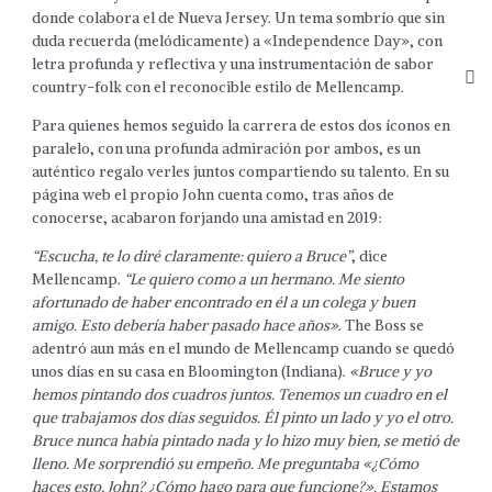
donde colabora el de Nueva Jersey. Un tema sombrío que sin
duda recuerda (melódicamente) a «Independence Day», con
letra profunda y reflectiva y una instrumentación de sabor
country-folk con el reconocible estilo de Mellencamp.
Para quienes hemos seguido la carrera de estos dos íconos en
paralelo, con una profunda admiración por ambos, es un
auténtico regalo verles juntos compartiendo su talento. En su
página web el propio John cuenta como, tras años de
conocerse, acabaron forjando una amistad en 2019:
“Escucha, te lo diré claramente: quiero a Bruce”
, dice
Mellencamp.
“Le quiero como a un hermano. Me siento
afortunado de haber encontrado en él a un colega y buen
amigo. Esto debería haber pasado hace años»
. The Boss se
adentró aun más en el mundo de Mellencamp cuando se quedó
unos días en su casa en Bloomington (Indiana).
«Bruce y yo
hemos pintando dos cuadros juntos. Tenemos un cuadro en el
que trabajamos dos días seguidos. Él pinto un lado y yo el otro.
Bruce nunca había pintado nada y lo hizo muy bien, se metió de
lleno. Me sorprendió su empeño. Me preguntaba «¿Cómo
haces esto, John? ¿Cómo hago para que funcione?». Estamos