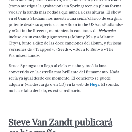
(como atestigua la grabación). un Springsteen en plena forma
vocal y la banda más rodada que nunca a esas alturas. El show
en el Giants Stadium nos muestra una
setlist
clásico de esa gira,
potente desde su apertura con «Born in the USA», «Badlands»
y «Out in the Street», manteniendo canciones de
Nebraska
incluso en un estadio gigantesco («Johnny 99» y «Atlantic
City»), junto a diez de las doce canciones del álbum, y furiosas
versiones de «Trapped», «Seeds», «Born to Run» o «The
Promised Land».
Bruce Springsteen llegó al cielo ese año y tocó la luna,
convertido en la estrella más brillante del firmamento. Nada
sería ya igual desde ese momento. El concierto se puede
adquirir (via descarga o en CD) en la web de
Nugs
. El sonido,
no hace falta decirlo, es extraordinario.
Steve Van Zandt publicará