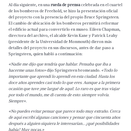
Al día siguiente, en una
rueda de prensa
celebrada en el cuartel
de los bomberos de Freehold, se hizo la presentación oficial
del proyecto con la presencia del propio Bruce Springsteen.
El cambio de ubicación de los bomberos permitirá reformar
el edificio actual para convertirlo en museo. Eileen Chapman,
directora del archivo, el alcalde Kevin Kane y Patrick Leahy
(presidente de la Universidad de Monmouth) dieron más
detalles del proyecto en sus discursos, antes de dar paso a
Springsteen, quien habló a continuación:
«Nadie me dijo que tendría que hablar. Pensaba que iba a
hacerme unas fotos»
dijo Springsteen bromeando
. «Todo lo
importante que aprendí lo aprendí en esta ciudad. Hasta los
doce años aprendes casi todo lo que eres. Aunque a la primera
ocasión que tuve ¡me largué de aquí!. Lo raro es que tras viajar
por todo el mundo, me di cuenta de esto: siempre volvía.
Siempre».
«No puedes evitar pensar que parece todo muy extraño. Cerca
de aquí escribí algunas canciones y pensar que cincuenta años
después a alguien siquiera le interesarían… ¿qué posibilidades
había? Muy pocas.»