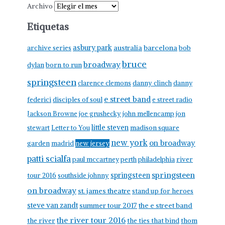
Archivo
Etiquetas
asbury park
australia
barcelona
archive series
bob
bruce
broadway
born to run
dylan
springsteen
clarence clemons
danny clinch
danny
e street band
federici
disciples of soul
e street radio
Jackson Browne
joe grushecky
john mellencamp
jon
little steven
stewart
Letter to You
madison square
new york
on broadway
garden
madrid
new jersey
patti scialfa
paul mccartney
perth
philadelphia
river
springsteen
springsteen
tour 2016
southside johnny
on broadway
st. james theatre
stand up for heroes
steve van zandt
summer tour 2017
the e street band
the river tour 2016
the river
the ties that bind
thom