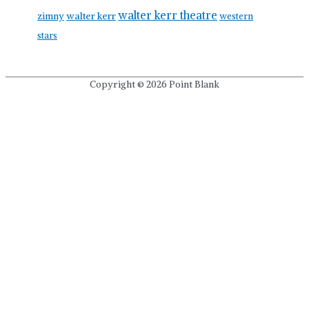
walter kerr theatre
walter kerr
zimny
western
stars
Copyright © 2026
Point Blank