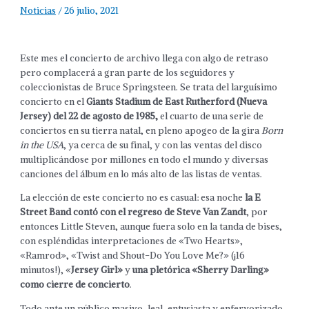
Noticias
/
26 julio, 2021
Este mes el concierto de archivo llega con algo de retraso
pero complacerá a gran parte de los seguidores y
coleccionistas de Bruce Springsteen. Se trata del larguísimo
concierto en el
Giants Stadium de East Rutherford (Nueva
Jersey) del 22 de agosto de 1985,
el cuarto de una serie de
conciertos en su tierra natal, en pleno apogeo de la gira
Born
in the USA
, ya cerca de su final, y con las ventas del disco
multiplicándose por millones en todo el mundo y diversas
canciones del álbum en lo más alto de las listas de ventas.
La elección de este concierto no es casual: esa noche
la E
Street Band contó con el regreso de Steve Van Zandt
, por
entonces Little Steven, aunque fuera solo en la tanda de bises,
con espléndidas interpretaciones de «Two Hearts»,
«Ramrod», «Twist and Shout-Do You Love Me?» (¡16
minutos!), «
Jersey Girl»
y
una pletórica «Sherry Darling»
como cierre de concierto
.
Todo ante un público masivo, leal, entusiasta y enfervorizado