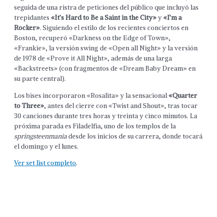
seguida de una ristra de peticiones del público que incluyó las
trepidantes
«It’s Hard to Be a Saint in the City»
y
«I’m a
Rocker»
. Siguiendo el estilo de los recientes conciertos en
Boston, recuperó «Darkness on the Edge of Town»,
«Frankie», la versión swing de «Open all Night» y la versión
de 1978 de «Prove it All Night», además de una larga
«Backstreets» (con fragmentos de «Dream Baby Dream» en
su parte central).
Los bises incorporaron «Rosalita» y la sensacional
«Quarter
to Three»
, antes del cierre con «Twist and Shout», tras tocar
30 canciones durante tres horas y treinta y cinco minutos. La
próxima parada es Filadelfia, uno de los templos de la
springsteenmania
desde los inicios de su carrera, donde tocará
el domingo y el lunes.
Ver set list completo
.