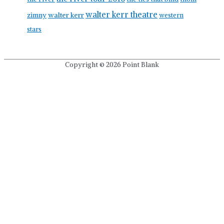
walter kerr theatre
walter kerr
zimny
western
stars
Copyright © 2026
Point Blank