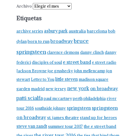
Archivo
Etiquetas
asbury park
australia
barcelona
archive series
bob
bruce
broadway
born to run
dylan
springsteen
clarence clemons
danny clinch
danny
e street band
federici
disciples of soul
e street radio
Jackson Browne
joe grushecky
john mellencamp
jon
little steven
stewart
Letter to You
madison square
new york
on broadway
garden
madrid
new jersey
patti scialfa
paul mccartney
perth
philadelphia
river
springsteen
springsteen
tour 2016
southside johnny
on broadway
st. james theatre
stand up for heroes
steve van zandt
summer tour 2017
the e street band
the river tour 2016
the river
the ties that bind
thom