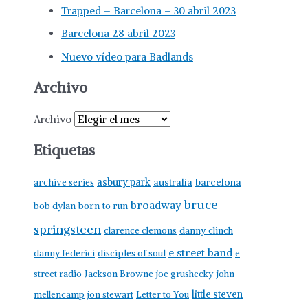
Trapped – Barcelona – 30 abril 2023
Barcelona 28 abril 2023
Nuevo vídeo para Badlands
Archivo
Archivo
Etiquetas
asbury park
australia
barcelona
archive series
bruce
broadway
born to run
bob dylan
springsteen
clarence clemons
danny clinch
e street band
danny federici
disciples of soul
e
street radio
Jackson Browne
joe grushecky
john
little steven
mellencamp
jon stewart
Letter to You