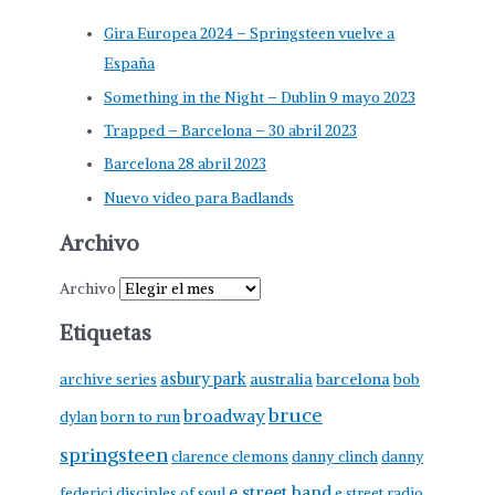
Gira Europea 2024 – Springsteen vuelve a
España
Something in the Night – Dublin 9 mayo 2023
Trapped – Barcelona – 30 abril 2023
Barcelona 28 abril 2023
Nuevo vídeo para Badlands
Archivo
Archivo
Etiquetas
asbury park
australia
barcelona
archive series
bob
bruce
broadway
born to run
dylan
springsteen
clarence clemons
danny clinch
danny
e street band
federici
disciples of soul
e street radio