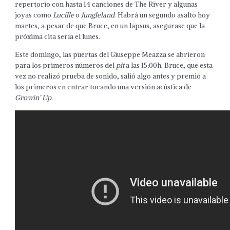
repertorio con hasta 14 canciones de The River y algunas
joyas como
Lucille
o
Jungleland
. Habrá un segundo asalto hoy
martes, a pesar de que Bruce, en un lapsus, asegurase que la
próxima cita sería el lunes.
Este domingo, las puertas del Giuseppe Meazza se abrieron
para los primeros números del
pit
a las 15:00h. Bruce, que esta
vez no realizó prueba de sonido, salió algo antes y premió a
los primeros en entrar tocando una versión acústica de
Growin’ Up.