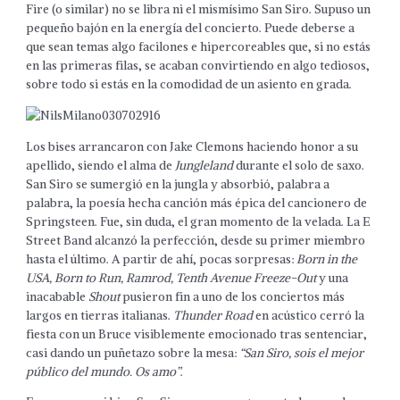
Fire (o similar) no se libra ni el mismísimo San Siro. Supuso un
pequeño bajón en la energía del concierto. Puede deberse a
que sean temas algo facilones e hipercoreables que, si no estás
en las primeras filas, se acaban convirtiendo en algo tediosos,
sobre todo si estás en la comodidad de un asiento en grada.
Los bises arrancaron con Jake Clemons haciendo honor a su
apellido, siendo el alma de
Jungleland
durante el solo de saxo.
San Siro se sumergió en la jungla y absorbió, palabra a
palabra, la poesía hecha canción más épica del cancionero de
Springsteen. Fue, sin duda, el gran momento de la velada. La E
Street Band alcanzó la perfección, desde su primer miembro
hasta el último. A partir de ahí, pocas sorpresas:
Born in the
USA, Born to Run, Ramrod, Tenth Avenue Freeze-Out
y una
inacabable
Shout
pusieron fin a uno de los conciertos más
largos en tierras italianas.
Thunder Road
en acústico cerró la
fiesta con un Bruce visiblemente emocionado tras sentenciar,
casi dando un puñetazo sobre la mesa:
“San Siro, sois el mejor
público del mundo. Os amo”
.