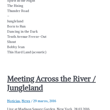
Spirit in the Night
The Rising
Thunder Road
–
Jungleland
Born to Run
Dancing in the Dark
Tenth Avenue Freeze-Out
Shout
Bobby Jean
This Hard Land (acoustic)
Meeting Across the River /
Jungleland
Noticias
,
News
/
29 marzo, 2016
Live at Madison Square Garden, New York, 28.03.2016