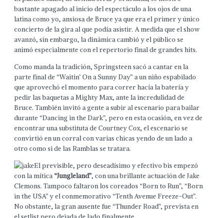
bastante apagado al inicio del espectáculo a los ojos de una
latina como yo, ansiosa de Bruce ya que era el primer y único
concierto de la gira al que podía asistir. A medida que el show
avanzó, sin embargo, la dinámica cambió y el público se
animó especialmente con el repertorio final de grandes hits.
Como manda la tradición, Springsteen sacó a cantar en la
parte final de “Waitin’ On a Sunny Day” a un niño espabilado
que aprovechó el momento para correr hacía la batería y
pedir las baquetas a Mighty Max, ante la incredulidad de
Bruce. También invitó a gente a subir al escenario para bailar
durante “Dancing in the Dark”, pero en esta ocasión, en vez de
encontrar una substituta de Courtney Cox, el escenario se
convirtió en un corral con varias chicas yendo de un lado a
otro como si de las Ramblas se tratara.
El previsible, pero deseadísimo y efectivo bis empezó
con la mítica
“Jungleland”
, con una brillante actuación de Jake
Clemons. Tampoco faltaron los coreados “Born to Run”, “Born
in the USA” y el conmemorativo “Tenth Avenue Freeze-Out”.
No obstante, la gran ausente fue “Thunder Road”, prevista en
el setlist pero dejada de lado finalmente.