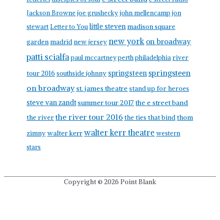
Jackson Browne
joe grushecky
john mellencamp
jon
little steven
stewart
Letter to You
madison square
new york
on broadway
garden
madrid
new jersey
patti scialfa
paul mccartney
perth
philadelphia
river
springsteen
springsteen
tour 2016
southside johnny
on broadway
st. james theatre
stand up for heroes
steve van zandt
summer tour 2017
the e street band
the river tour 2016
the river
the ties that bind
thom
walter kerr theatre
walter kerr
zimny
western
stars
Copyright © 2026
Point Blank