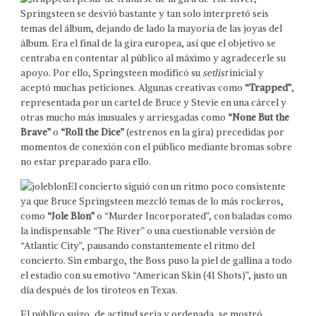
Springsteen se desvió bastante y tan solo interpretó seis
temas del álbum, dejando de lado la mayoría de las joyas del
álbum. Era el final de la gira europea, así que el objetivo se
centraba en contentar al público al máximo y agradecerle su
apoyo. Por ello, Springsteen modificó su
setlist
inicial y
aceptó muchas peticiones. Algunas creativas como
“Trapped”
,
representada por un cartel de Bruce y Stevie en una cárcel y
otras mucho más inusuales y arriesgadas como
“None But the
Brave”
o
“Roll the Dice”
(estrenos en la gira) precedidas por
momentos de conexión con el público mediante bromas sobre
no estar preparado para ello.
El concierto siguió con un ritmo poco consistente
ya que Bruce Springsteen mezcló temas de lo más rockeros,
como
“Jole Blon”
o “Murder Incorporated”, con baladas como
la indispensable “The River” o una cuestionable versión de
“Atlantic City”, pausando constantemente el ritmo del
concierto. Sin embargo, the Boss puso la piel de gallina a todo
el estadio con su emotivo “American Skin (41 Shots)”, justo un
día después de los tiroteos en Texas.
El público suizo, de actitud seria y ordenada, se mostró