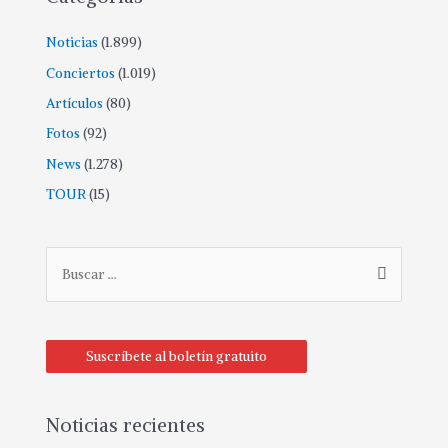
Noticias
(1.899)
Conciertos
(1.019)
Artículos
(80)
Fotos
(92)
News
(1.278)
TOUR
(15)
B
u
s
c
Suscríbete al boletín gratuito
a
r
p
Noticias recientes