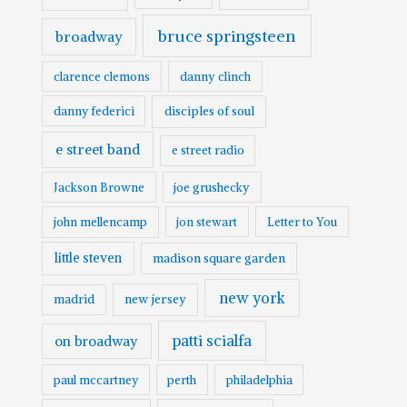
bruce springsteen
broadway
clarence clemons
danny clinch
danny federici
disciples of soul
e street band
e street radio
Jackson Browne
joe grushecky
john mellencamp
jon stewart
Letter to You
little steven
madison square garden
new york
madrid
new jersey
patti scialfa
on broadway
paul mccartney
perth
philadelphia