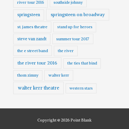
river tour 2016
southside johnny
springsteen on broadway
springsteen
st. james theatre
stand up for heroes
steve van zandt
summer tour 2017
the e street band
the river
the river tour 2016
the ties that bind
walter kerr
thom zimny
walter kerr theatre
western stars
Copyright © 2026
Point Blank