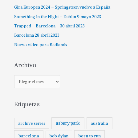
o
Gira Europea 2024 – Springsteen vuelve a España
r
:
Something in the Night – Dublin 9 mayo 2023
Trapped – Barcelona – 30 abril 2023
Barcelona 28 abril 2023
Nuevo vídeo para Badlands
Archivo
A
r
c
Etiquetas
h
i
v
asbury park
australia
archive series
o
barcelona
born to run
bob dylan