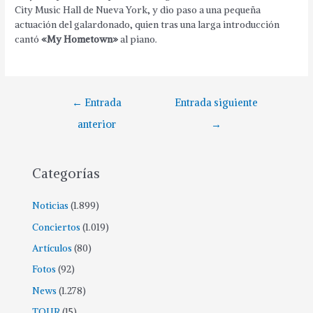
City Music Hall de Nueva York, y dio paso a una pequeña
actuación del galardonado, quien tras una larga introducción
cantó
«My Hometown»
al piano.
Navegación
←
Entrada
Entrada siguiente
de
anterior
→
entradas
Categorías
Noticias
(1.899)
Conciertos
(1.019)
Artículos
(80)
Fotos
(92)
News
(1.278)
TOUR
(15)