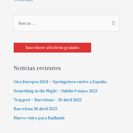
B
u
s
c
Suscríbete al boletín gratuito
a
r
p
Noticias recientes
o
Gira Europea 2024 – Springsteen vuelve a España
r
:
Something in the Night – Dublin 9 mayo 2023
Trapped – Barcelona – 30 abril 2023
Barcelona 28 abril 2023
Nuevo vídeo para Badlands