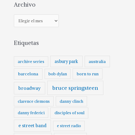
Archivo
A
r
c
Etiquetas
h
i
v
asbury park
australia
archive series
o
barcelona
born to run
bob dylan
bruce springsteen
broadway
clarence clemons
danny clinch
danny federici
disciples of soul
e street band
e street radio