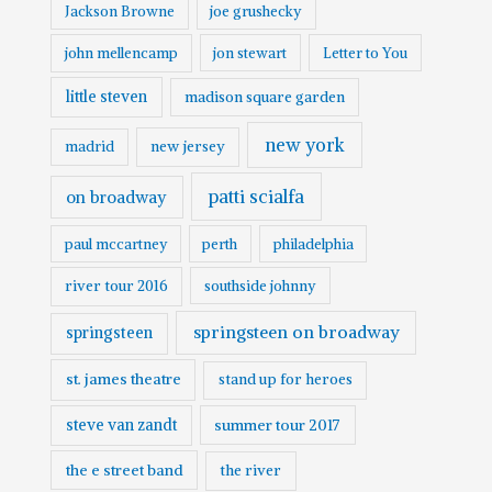
Jackson Browne
joe grushecky
john mellencamp
jon stewart
Letter to You
little steven
madison square garden
new york
madrid
new jersey
patti scialfa
on broadway
paul mccartney
perth
philadelphia
river tour 2016
southside johnny
springsteen on broadway
springsteen
st. james theatre
stand up for heroes
steve van zandt
summer tour 2017
the e street band
the river