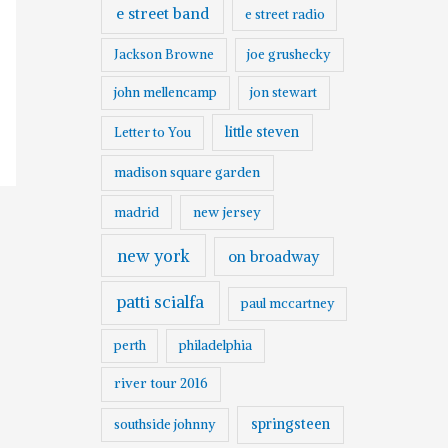
e street band
e street radio
Jackson Browne
joe grushecky
john mellencamp
jon stewart
little steven
Letter to You
madison square garden
madrid
new jersey
new york
on broadway
patti scialfa
paul mccartney
perth
philadelphia
river tour 2016
springsteen
southside johnny