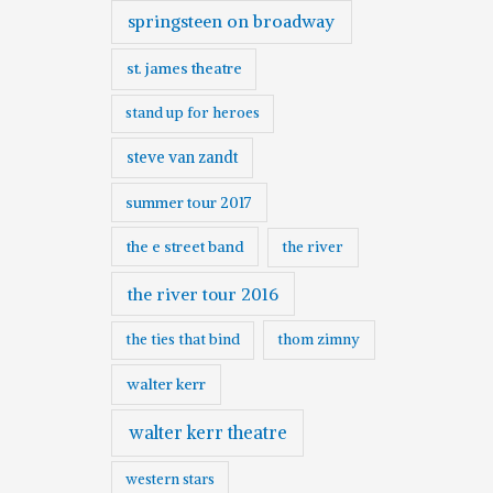
springsteen on broadway
st. james theatre
stand up for heroes
steve van zandt
summer tour 2017
the e street band
the river
the river tour 2016
the ties that bind
thom zimny
walter kerr
walter kerr theatre
western stars