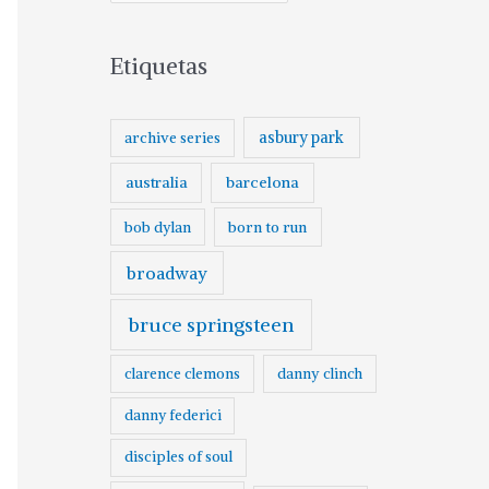
Etiquetas
asbury park
archive series
australia
barcelona
born to run
bob dylan
broadway
bruce springsteen
clarence clemons
danny clinch
danny federici
disciples of soul