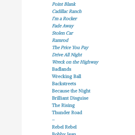
Point Blank
Cadillac Ranch
I’m a Rocker
Fade Away
Stolen Car
Ramrod
The Price You Pay
Drive All Night
Wreck on the Highway
Badlands
Wrecking Ball
Backstreets
Because the Night
Brilliant Disguise
The Rising
Thunder Road
–
Rebel Rebel
Bobby Jean