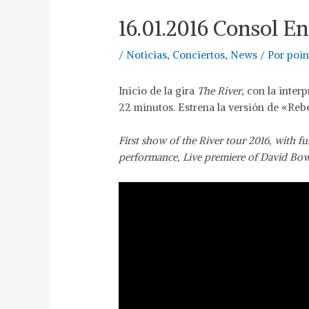
16.01.2016 Consol E
/
Noticias
,
Conciertos
,
News
/ Por
poin
Inicio de la gira
The River
, con la inte
22 minutos. Estrena la versión de «Reb
First show of the River tour 2016, with f
performance, Live premiere of David Bow