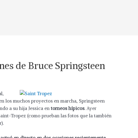
ones de Bruce Springsteen
l,
 en los muchos proyectos en marcha, Springsteen
do a su hija Jessica en
torneos hípicos
. Ayer
 Saint-Tropez (como prueban las fotos que la también
).
 actuó en directo en dos ocasiones recientemente
.