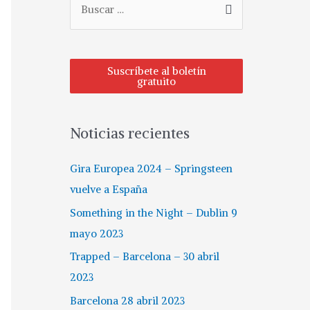
u
s
c
Suscríbete al boletín
gratuito
a
r
p
Noticias recientes
o
r
Gira Europea 2024 – Springsteen
:
vuelve a España
Something in the Night – Dublin 9
mayo 2023
Trapped – Barcelona – 30 abril
2023
Barcelona 28 abril 2023