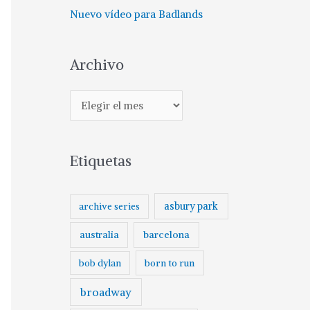
Nuevo vídeo para Badlands
Archivo
A
r
c
Etiquetas
h
i
v
asbury park
archive series
o
australia
barcelona
born to run
bob dylan
broadway