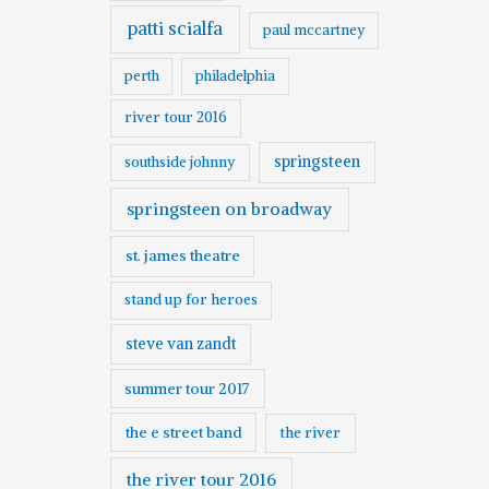
patti scialfa
paul mccartney
perth
philadelphia
river tour 2016
springsteen
southside johnny
springsteen on broadway
st. james theatre
stand up for heroes
steve van zandt
summer tour 2017
the e street band
the river
the river tour 2016