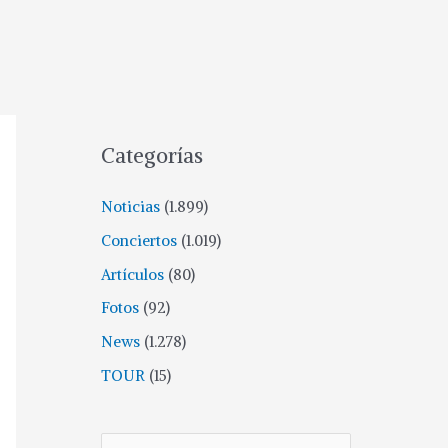
Categorías
Noticias
(1.899)
Conciertos
(1.019)
Artículos
(80)
Fotos
(92)
News
(1.278)
TOUR
(15)
B