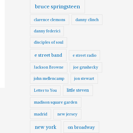
bruce springsteen
clarence clemons
danny clinch
danny federici
disciples of soul
e street band
e street radio
Jackson Browne
joe grushecky
john mellencamp
jon stewart
little steven
Letter to You
madison square garden
madrid
new jersey
new york
on broadway