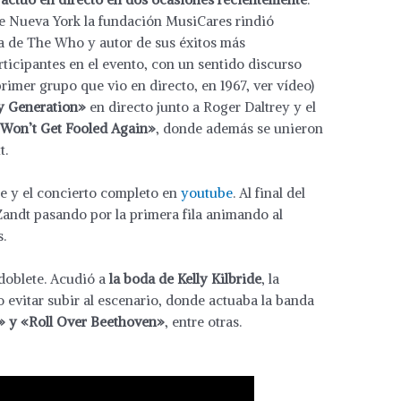
de Nueva York la fundación MusiCares rindió
ta de The Who y autor de sus éxitos más
ticipantes en el evento, con un sentido discurso
imer grupo que vio en directo, en 1967, ver vídeo)
 Generation»
en directo junto a Roger Daltrey y el
Won’t Get Fooled Again»
, donde además se unieron
t.
te y el concierto completo en
youtube
. Al final del
Zandt pasando por la primera fila animando al
s.
doblete. Acudió a
la boda de Kelly Kilbride
, la
do evitar subir al escenario, donde actuaba la banda
» y «Roll Over Beethoven»
, entre otras.