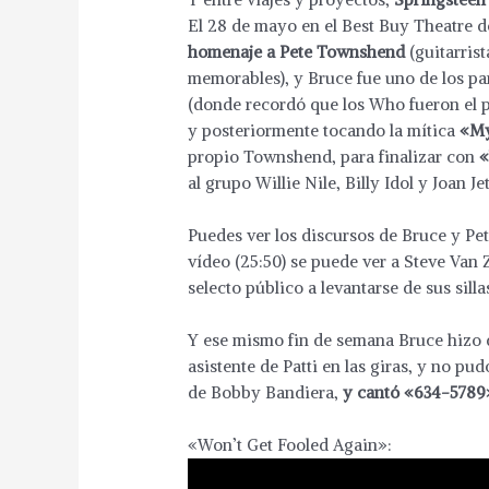
El 28 de mayo en el Best Buy Theatre 
homenaje a Pete Townshend
(guitarris
memorables), y Bruce fue uno de los par
(donde recordó que los Who fueron el pr
y posteriormente tocando la mítica
«My
propio Townshend, para finalizar con
«
al grupo Willie Nile, Billy Idol y Joan Jet
Puedes ver los discursos de Bruce y Pe
vídeo (25:50) se puede ver a Steve Van 
selecto público a levantarse de sus silla
Y ese mismo fin de semana Bruce hizo 
asistente de Patti en las giras, y no pu
de Bobby Bandiera,
y cantó «634-5789
«Won’t Get Fooled Again»: