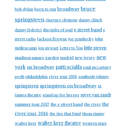
bruce
broadway
born to run
bob dylan
springsteen
clarence clemons
danny clinch
e street band
danny federici
disciples of soul
e
street radio
Jackson Browne
joe grushecky
john
little steven
mellencamp
jon stewart
Letter to You
new
madison square garden
madrid
new jersey
york
patti scialfa
on broadway
paul mccartney
perth
philadelphia
river tour 2016
southside johnny
springsteen on broadway
springsteen
st.
james theatre
steve van zandt
stand up for heroes
the
summer tour 2017
the e street band
the river
river tour 2016
the ties that bind
thom zimny
walter kerr theatre
walter kerr
western stars