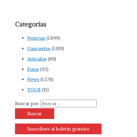
Categorías
Noticias
(1.899)
Conciertos
(1.019)
Artículos
(80)
Fotos
(92)
News
(1.278)
TOUR
(15)
Buscar por:
Suscríbete al boletín gratuito