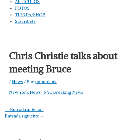
ARTÍCULOS
FOTOS
TIENDA/SHOP
Suscríbete
Chris Christie talks about
meeting Bruce
/
News
/ Por
pointblank
New York News | NYC Breaking News
Navegación
←
Entrada anterior
de
Entrada siguiente
→
entradas