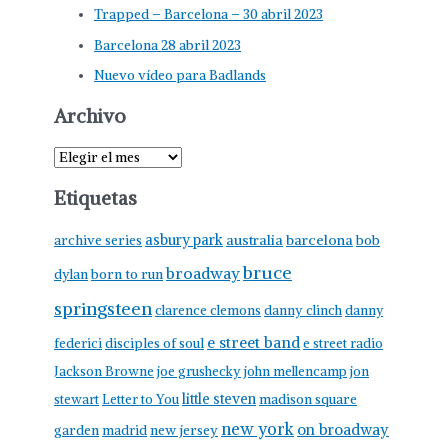
r
Trapped – Barcelona – 30 abril 2023
:
Barcelona 28 abril 2023
Nuevo vídeo para Badlands
Archivo
A
r
Etiquetas
c
h
asbury park
australia
barcelona
archive series
bob
i
bruce
broadway
born to run
dylan
v
springsteen
clarence clemons
danny clinch
danny
o
e street band
federici
disciples of soul
e street radio
Jackson Browne
joe grushecky
john mellencamp
jon
little steven
stewart
Letter to You
madison square
new york
on broadway
garden
madrid
new jersey