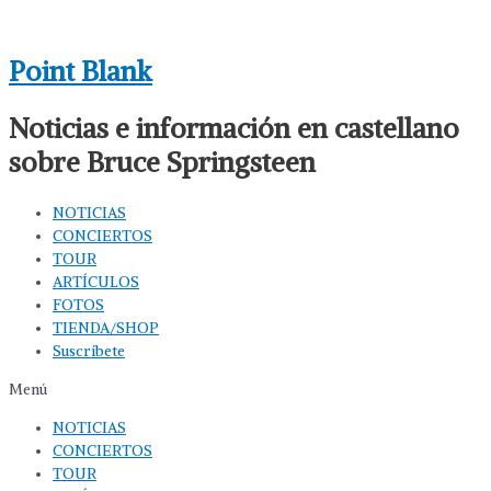
Ir
al
Point Blank
contenido
Noticias e información en castellano
sobre Bruce Springsteen
NOTICIAS
CONCIERTOS
TOUR
ARTÍCULOS
FOTOS
TIENDA/SHOP
Suscríbete
Menú
NOTICIAS
CONCIERTOS
TOUR