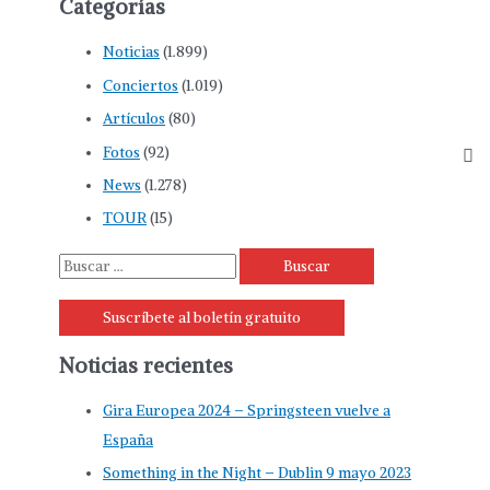
Categorías
Noticias
(1.899)
Conciertos
(1.019)
Artículos
(80)
Fotos
(92)
News
(1.278)
TOUR
(15)
B
u
Suscríbete al boletín gratuito
s
c
Noticias recientes
a
r
Gira Europea 2024 – Springsteen vuelve a
p
España
o
Something in the Night – Dublin 9 mayo 2023