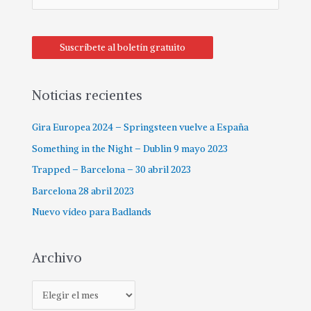
s
c
Suscríbete al boletín gratuito
a
r
p
Noticias recientes
o
Gira Europea 2024 – Springsteen vuelve a España
r
:
Something in the Night – Dublin 9 mayo 2023
Trapped – Barcelona – 30 abril 2023
Barcelona 28 abril 2023
Nuevo vídeo para Badlands
Archivo
A
r