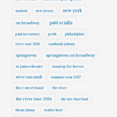
new york
madrid
new jersey
patti scialfa
on broadway
paul mccartney
perth
philadelphia
river tour 2016
southside johnny
springsteen on broadway
springsteen
st. james theatre
stand up for heroes
steve van zandt
summer tour 2017
the e street band
the river
the river tour 2016
the ties that bind
walter kerr
thom zimny