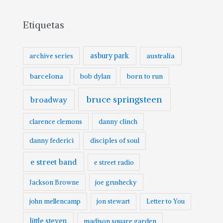
c
Etiquetas
h
i
v
asbury park
australia
archive series
o
barcelona
born to run
bob dylan
bruce springsteen
broadway
clarence clemons
danny clinch
danny federici
disciples of soul
e street band
e street radio
Jackson Browne
joe grushecky
john mellencamp
jon stewart
Letter to You
little steven
madison square garden