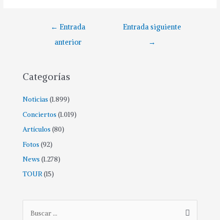
Navegación
←
Entrada
Entrada siguiente
de
anterior
→
entradas
Categorías
Noticias
(1.899)
Conciertos
(1.019)
Artículos
(80)
Fotos
(92)
News
(1.278)
TOUR
(15)
B
u