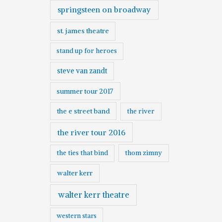
springsteen on broadway
st. james theatre
stand up for heroes
steve van zandt
summer tour 2017
the e street band
the river
the river tour 2016
the ties that bind
thom zimny
walter kerr
walter kerr theatre
western stars