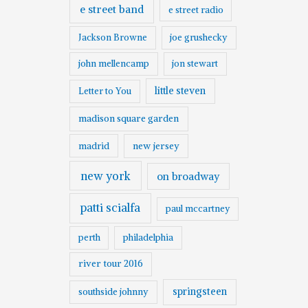
e street band
e street radio
Jackson Browne
joe grushecky
john mellencamp
jon stewart
little steven
Letter to You
madison square garden
madrid
new jersey
new york
on broadway
patti scialfa
paul mccartney
perth
philadelphia
river tour 2016
springsteen
southside johnny