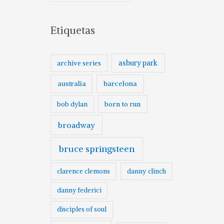
Etiquetas
asbury park
archive series
australia
barcelona
born to run
bob dylan
broadway
bruce springsteen
clarence clemons
danny clinch
danny federici
disciples of soul