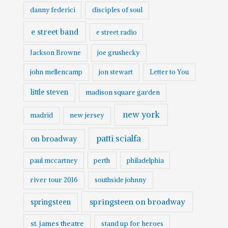
danny federici
disciples of soul
e street band
e street radio
Jackson Browne
joe grushecky
john mellencamp
jon stewart
Letter to You
little steven
madison square garden
new york
madrid
new jersey
patti scialfa
on broadway
paul mccartney
perth
philadelphia
river tour 2016
southside johnny
springsteen on broadway
springsteen
st. james theatre
stand up for heroes