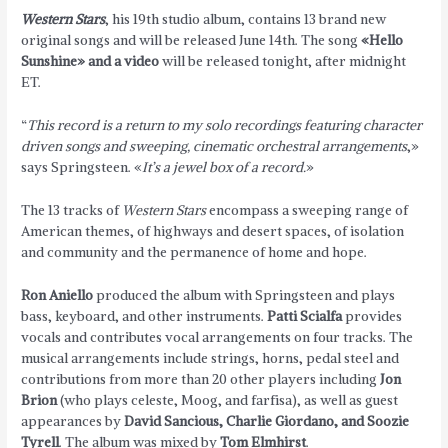
Western Stars
, his 19th studio album, contains 13 brand new
original songs and will be released June 14th. The song
«Hello
Sunshine» and a video
will be released tonight, after midnight
ET.
“
This record is a return to my solo recordings featuring character
driven songs and sweeping, cinematic orchestral arrangements
,»
says Springsteen. «
It’s a jewel box of a record.
»
The 13 tracks of
Western Stars
encompass a sweeping range of
American themes, of highways and desert spaces, of isolation
and community and the permanence of home and hope.
Ron Aniello
produced the album with Springsteen and plays
bass, keyboard, and other instruments.
Patti Scialfa
provides
vocals and contributes vocal arrangements on four tracks. The
musical arrangements include strings, horns, pedal steel and
contributions from more than 20 other players including
Jon
Brion
(who plays celeste, Moog, and farfisa), as well as guest
appearances by
David Sancious, Charlie Giordano, and Soozie
Tyrell
. The album was mixed by
Tom Elmhirst
.