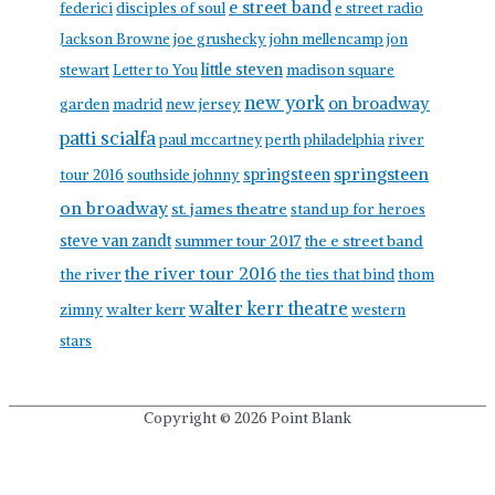
e street band
federici
disciples of soul
e street radio
Jackson Browne
joe grushecky
john mellencamp
jon
little steven
stewart
Letter to You
madison square
new york
on broadway
garden
madrid
new jersey
patti scialfa
paul mccartney
perth
philadelphia
river
springsteen
springsteen
tour 2016
southside johnny
on broadway
st. james theatre
stand up for heroes
steve van zandt
summer tour 2017
the e street band
the river tour 2016
the river
the ties that bind
thom
walter kerr theatre
walter kerr
zimny
western
stars
Copyright © 2026
Point Blank