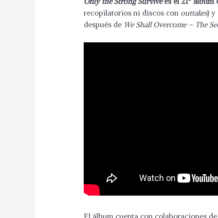
Only the Strong Survive
es el 21º álbum
recopilatorios ni discos con
outtakes
) y
después de
We Shall Overcome – The See
El álbum cuenta con colaboraciones de l