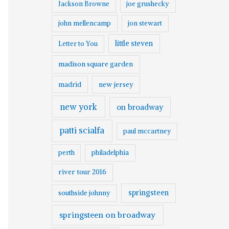
Jackson Browne
joe grushecky
john mellencamp
jon stewart
little steven
Letter to You
madison square garden
madrid
new jersey
new york
on broadway
patti scialfa
paul mccartney
perth
philadelphia
river tour 2016
springsteen
southside johnny
springsteen on broadway