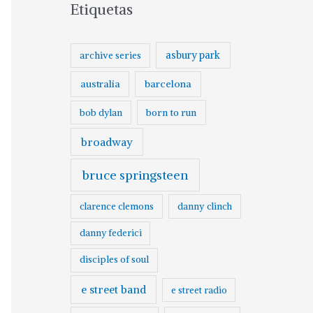
Etiquetas
asbury park
archive series
australia
barcelona
born to run
bob dylan
broadway
bruce springsteen
clarence clemons
danny clinch
danny federici
disciples of soul
e street band
e street radio