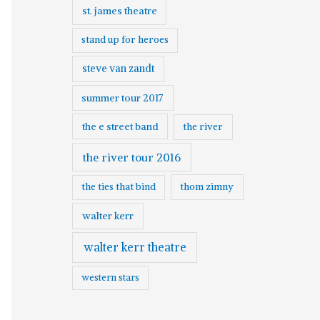
st. james theatre
stand up for heroes
steve van zandt
summer tour 2017
the e street band
the river
the river tour 2016
the ties that bind
thom zimny
walter kerr
walter kerr theatre
western stars