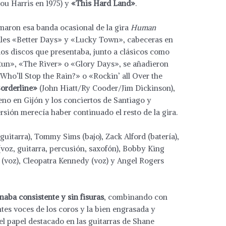
u Harris en 1975) y
«This Hard Land»
.
maron esa banda ocasional de la gira
Human
uales «Better Days» y «Lucky Town», cabeceras en
dos discos que presentaba, junto a clásicos como
Run», «The River» o «Glory Days», se añadieron
Who’ll Stop the Rain?» o «Rockin’ all Over the
Borderline»
(John Hiatt/Ry Cooder/Jim Dickinson),
eno en Gijón y los conciertos de Santiago y
sión merecía haber continuado el resto de la gira.
uitarra), Tommy Sims (bajo), Zack Alford (batería),
 (voz, guitarra, percusión, saxofón), Bobby King
s (voz), Cleopatra Kennedy (voz) y Angel Rogers
naba consistente y sin fisuras
, combinando con
tes voces de los coros y la bien engrasada y
l papel destacado en las guitarras de Shane