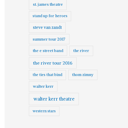
st. james theatre
stand up for heroes
steve van zandt
summer tour 2017
the e street band
the river
the river tour 2016
the ties that bind
thom zimny
walter kerr
walter kerr theatre
western stars