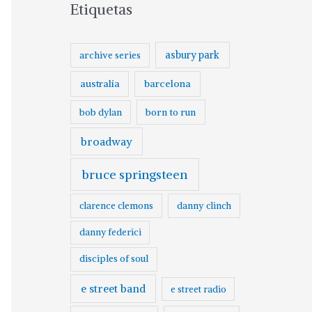
Etiquetas
asbury park
archive series
australia
barcelona
born to run
bob dylan
broadway
bruce springsteen
clarence clemons
danny clinch
danny federici
disciples of soul
e street band
e street radio