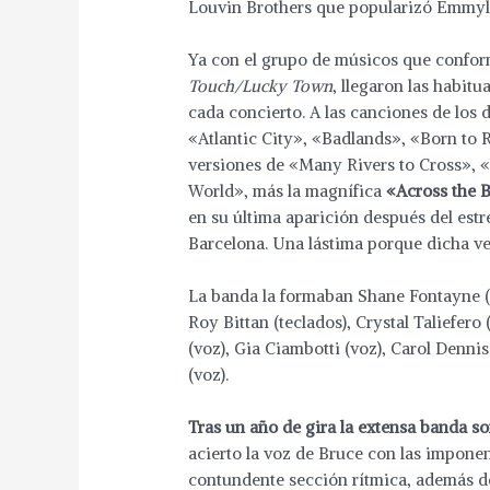
Louvin Brothers que popularizó Emmylo
Ya con el grupo de músicos que confor
Touch/Lucky Town
, llegaron las habit
cada concierto. A las canciones de los 
«Atlantic City», «Badlands», «Born to 
versiones de «Many Rivers to Cross», «
World», más la magnífica
«Across the 
en su última aparición después del estr
Barcelona. Una lástima porque dicha ver
La banda la formaban Shane Fontayne (g
Roy Bittan (teclados), Crystal Taliefero
(voz), Gia Ciambotti (voz), Carol Denni
(voz).
Tras un año de gira la extensa banda so
acierto la voz de Bruce con las imponen
contundente sección rítmica, además de