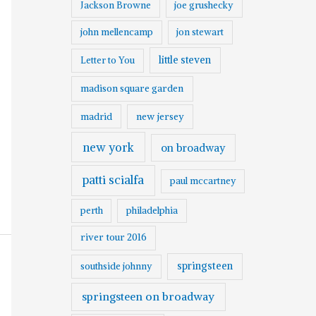
Jackson Browne
joe grushecky
john mellencamp
jon stewart
little steven
Letter to You
madison square garden
madrid
new jersey
new york
on broadway
patti scialfa
paul mccartney
perth
philadelphia
river tour 2016
springsteen
southside johnny
springsteen on broadway