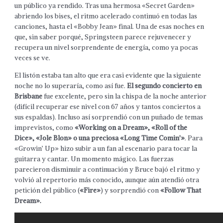
un público ya rendido. Tras una hermosa «Secret Garden»
abriendo los bises, el ritmo acelerado continuó en todas las
canciones, hasta el «Bobby Jean» final. Una de esas noches en
que, sin saber porqué, Springsteen parece rejuvenecer y
recupera un nivel sorprendente de energía, como ya pocas
veces se ve.
El listón estaba tan alto que era casi evidente que la siguiente
noche no lo superaría, como así fue.
El segundo concierto en
Brisbane
fue excelente, pero sin la chispa de la noche anterior
(difícil recuperar ese nivel con 67 años y tantos conciertos a
sus espaldas). Incluso así sorprendió con un puñado de temas
imprevistos, como
«Working on a Dream», «Roll of the
Dice», «Jole Blon» o una preciosa «Long Time Comin'»
. Para
«Growin’ Up» hizo subir a un fan al escenario para tocar la
guitarra y cantar. Un momento mágico. Las fuerzas
parecieron disminuir a continuación y Bruce bajó el ritmo y
volvió al repertorio más conocido, aunque aún atendió otra
petición del público (
«Fire»
) y sorprendió con
«Follow That
Dream».