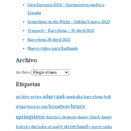
Gira Europea 2024 – Springsteen vuelve a
España
Something in the Night – Dublin 9 mayo 2023
Trapped – Barcelona – 30 abril 2023
Barcelona 28 abril 2023
Nuevo vídeo para Badlands
Archivo
Archivo
Etiquetas
asbury park
australia
barcelona
archive series
bob
bruce
broadway
born to run
dylan
springsteen
clarence clemons
danny clinch
danny
e street band
federici
disciples of soul
e street radio