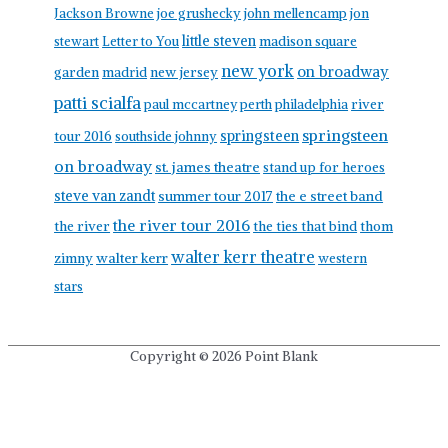
Jackson Browne
joe grushecky
john mellencamp
jon
little steven
stewart
Letter to You
madison square
new york
on broadway
garden
madrid
new jersey
patti scialfa
paul mccartney
perth
philadelphia
river
springsteen
springsteen
tour 2016
southside johnny
on broadway
st. james theatre
stand up for heroes
steve van zandt
summer tour 2017
the e street band
the river tour 2016
the river
the ties that bind
thom
walter kerr theatre
walter kerr
zimny
western
stars
Copyright © 2026
Point Blank