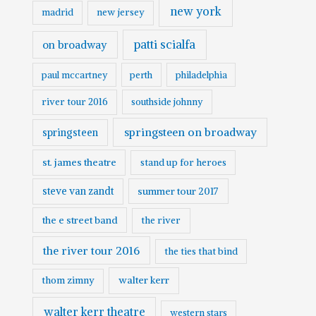
new york
madrid
new jersey
patti scialfa
on broadway
paul mccartney
perth
philadelphia
river tour 2016
southside johnny
springsteen on broadway
springsteen
st. james theatre
stand up for heroes
steve van zandt
summer tour 2017
the e street band
the river
the river tour 2016
the ties that bind
walter kerr
thom zimny
walter kerr theatre
western stars