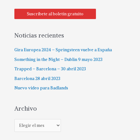
s
c
Suscríbete al boletín gratuito
a
r
p
Noticias recientes
o
Gira Europea 2024 – Springsteen vuelve a España
r
:
Something in the Night – Dublin 9 mayo 2023
Trapped – Barcelona – 30 abril 2023
Barcelona 28 abril 2023
Nuevo vídeo para Badlands
Archivo
A
r
c