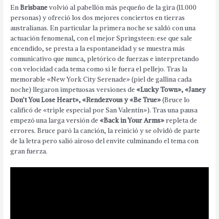
En
Brisbane
volvió al pabellón más pequeño de la gira (11.000
personas) y ofreció los dos mejores conciertos en tierras
australianas. En particular la primera noche se saldó con una
actuación fenomenal, con el mejor Springsteen: ese que sale
encendido, se presta a la espontaneidad y se muestra más
comunicativo que nunca, pletórico de fuerzas e interpretando
con velocidad cada tema como si le fuera el pellejo. Tras la
memorable «New York City Serenade» (piel de gallina cada
noche) llegaron impetuosas versiones de
«Lucky Town», «Janey
Don’t You Lose Heart», «Rendezvous y «Be True»
(Bruce lo
calificó de «triple especial por San Valentín»). Tras una pausa
empezó una larga versión de
«Back in Your Arms»
repleta de
errores. Bruce paró la canción, la reinició y se olvidó de parte
de la letra pero salió airoso del envite culminando el tema con
gran fuerza.