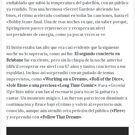
endiablado que subió la temperatura del pabellón, con un público
ya rendido. Tras una hermosa «Secret Garden» abriendo los
bises, el ritmo acelerado continuó en todas las canciones, hasta el
«Bobby Jean» final. Una de esas noches en que, sin saber porqué,
Springsteen parece rejuvenecer y recupera un nivel
sorprendente de energía, como ya pocas veces se ve.
El listón estaba tan alto que era casi evidente que la siguiente
noche no lo superaría, como así fue.
El segundo concierto en
Brisbane
fue excelente, pero sin la chispa de la noche anterior
(difícil recuperar ese nivel con 67 años y tantos conciertos a sus
espaldas). Incluso así sorprendió con un puñado de temas
imprevistos, como
«Working on a Dream», «Roll of the Dice»,
«Jole Blon» o una preciosa «Long Time Comin'»
. Para «Growin’
Up» hizo subir a un fan al escenario para tocar la guitarra y
cantar. Un momento mágico. Las fuerzas parecieron disminuir a
continuación y Bruce bajó el ritmo y volvió al repertorio más
conocido, aunque aún atendió otra petición del público (
«Fire»
)
y sorprendió con
«Follow That Dream».