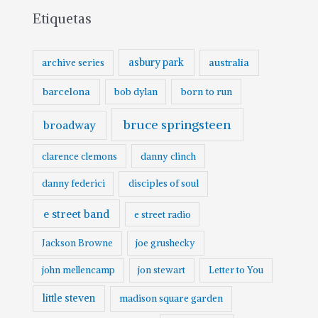
Etiquetas
h
i
v
asbury park
australia
archive series
o
barcelona
born to run
bob dylan
bruce springsteen
broadway
clarence clemons
danny clinch
danny federici
disciples of soul
e street band
e street radio
Jackson Browne
joe grushecky
john mellencamp
jon stewart
Letter to You
little steven
madison square garden