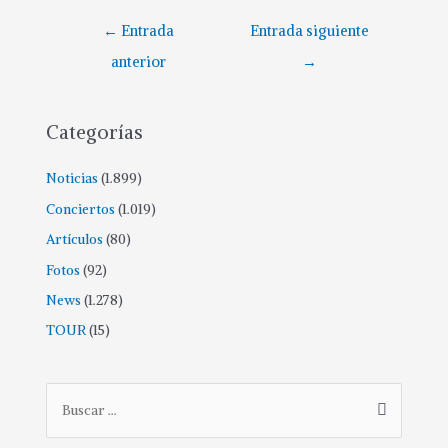
Navegación
←
Entrada
Entrada siguiente
de
anterior
→
entradas
Categorías
Noticias
(1.899)
Conciertos
(1.019)
Artículos
(80)
Fotos
(92)
News
(1.278)
TOUR
(15)
B
u