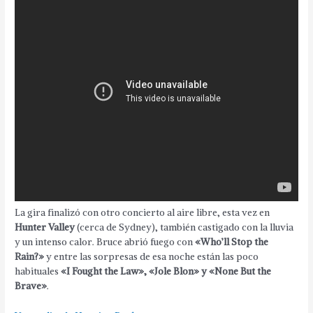
La gira finalizó con otro concierto al aire libre, esta vez en
Hunter Valley
(cerca de Sydney), también castigado con la lluvia
y un intenso calor. Bruce abrió fuego con
«Who’ll Stop the
Rain?»
y entre las sorpresas de esa noche están las poco
habituales
«I Fought the Law», «Jole Blon» y «None But the
Brave»
.