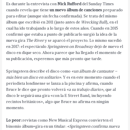
Es durante la entrevista con
Nick Rufford
del Sunday Times
cuando revela que tiene
un nuevo álbum de canciones
preparado
para editar (aunque sin fecha confirmada). Se trata del mismo
álbum que escribió en 2011 (justo antes de
Wrecking Ball
), en el
cual ha ido trabajando a lo largo de estos años. Cuando en 2015
confirmó que estaba a punto de publicarlo surgió la idea de la
nueva gira
The River
y se aparcó el proyecto. Lo mismo sucedió
en 2017: el espectáculo
Springsteen on Broadway
dejó de nuevo el
disco en dique seco. Ahora parece que ha llegado el momento de
su publicación, esperemos que más pronto que tarde.
Springsteen describe el disco como
«un álbum de cantautor –
más bien un disco en solitario»
. Y es en este momento cuando el
periodista londinense se lanza a la piscina y afirma, cuando
Bruce le dice que pronto volverá
«a su trabajo diario»
, que al
disco le seguirá una gira «con la E Street Band, incluyendo
recintos británicos», algo que Bruce no afirma en ningún
momento.
Lo peor:
revistas como New Musical Express convierten el
binomio álbum+gira en un titular:
«Springsteen confirma nueva