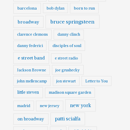
barcelona
born to run
bob dylan
bruce springsteen
broadway
clarence clemons
danny clinch
danny federici
disciples of soul
e street band
e street radio
Jackson Browne
joe grushecky
john mellencamp
jon stewart
Letter to You
little steven
madison square garden
new york
madrid
new jersey
patti scialfa
on broadway