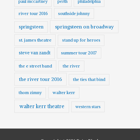
paul mccartney
perth
philadelphia
river tour 2016
southside johnny
springsteen on broadway
springsteen
st. james theatre
stand up for heroes
steve van zandt
summer tour 2017
the e street band
the river
the river tour 2016
the ties that bind
walter kerr
thom zimny
walter kerr theatre
western stars