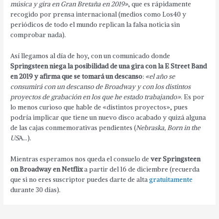
música y gira en Gran Bretaña en 2019»
, que es rápidamente
recogido por prensa internacional (medios como Los40 y
periódicos de todo el mundo replican la falsa noticia sin
comprobar nada).
Así llegamos al día de hoy, con un comunicado donde
Springsteen niega la posibilidad de una gira con la E Street Band
en 2019 y afirma que se tomará un descanso
:
«el año se
consumirá con un descanso de Broadway y con los distintos
proyectos de grabación en los que he estado trabajando»
. Es por
lo menos curioso que hable de «distintos proyectos», pues
podría implicar que tiene un nuevo disco acabado y quizá alguna
de las cajas conmemorativas pendientes (
Nebraska, Born in the
US
A…).
Mientras esperamos nos queda el consuelo de
ver Springsteen
on Broadway en Netflix
a partir del 16 de diciembre (recuerda
que si no eres suscriptor puedes darte de alta
gratuitamente
durante 30 días).