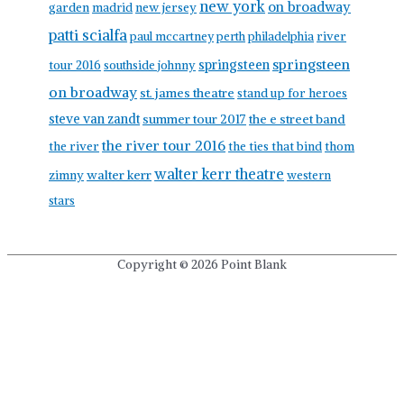
new york
on broadway
garden
madrid
new jersey
patti scialfa
paul mccartney
perth
philadelphia
river
springsteen
springsteen
tour 2016
southside johnny
on broadway
st. james theatre
stand up for heroes
steve van zandt
summer tour 2017
the e street band
the river tour 2016
the river
the ties that bind
thom
walter kerr theatre
walter kerr
zimny
western
stars
Copyright © 2026
Point Blank