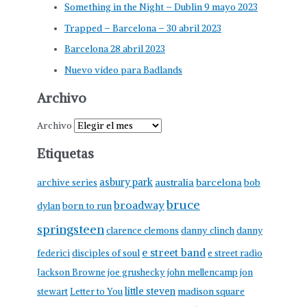
Something in the Night – Dublin 9 mayo 2023
Trapped – Barcelona – 30 abril 2023
Barcelona 28 abril 2023
Nuevo vídeo para Badlands
Archivo
Archivo
Etiquetas
asbury park
australia
barcelona
archive series
bob
bruce
broadway
born to run
dylan
springsteen
clarence clemons
danny clinch
danny
e street band
federici
disciples of soul
e street radio
Jackson Browne
joe grushecky
john mellencamp
jon
little steven
stewart
Letter to You
madison square