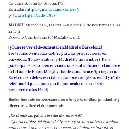
Cinemes Girona (c/ Girona, 175).
Entradas:
https://girona.admit-one.eu/?
p=tickets&perfCode=7897
MADRID
Miércoles 9, Martes 15 y Jueves 17 de noviembre a las
22:15 h.
Pequeño Cine Estudio (c/ Magallanes, 1).
[
¿Quieres ver el documental en Madrid o Barcelona?
Sorteamos 5 entradas dobles para las proyecciones en
Barcelona (19 noviembre) y Madrid (17 noviembre). Para
participar en el sorteo envíanos un
email
indicando el nombre
del álbum de Elliott Murphy donde canta Bruce Springsteen.
En el correo debes escribir tu nombre completo, email y nº de
teléfono. El plazo para participar acaba el lunes 14 de
noviembre a las 14:00
]
Recientemente conversamos con Jorge Arenillas, productor y
director, sobre el documental:
¿De donde surgió la idea del documental?
Quería hablar del éxito, del fracaso y de lo relativo de ambos
conceptos. Cada vez más, en nuestra sociedad, se impone la