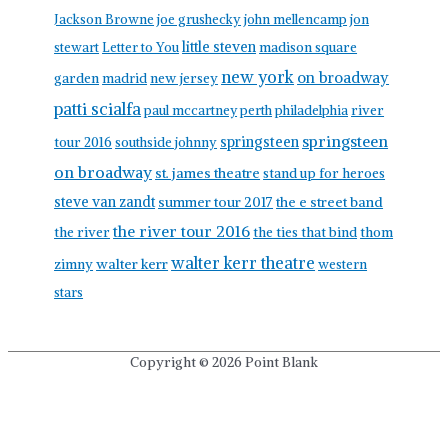
Jackson Browne
joe grushecky
john mellencamp
jon
little steven
stewart
Letter to You
madison square
new york
on broadway
garden
madrid
new jersey
patti scialfa
paul mccartney
perth
philadelphia
river
springsteen
springsteen
tour 2016
southside johnny
on broadway
st. james theatre
stand up for heroes
steve van zandt
summer tour 2017
the e street band
the river tour 2016
the river
the ties that bind
thom
walter kerr theatre
walter kerr
zimny
western
stars
Copyright © 2026
Point Blank