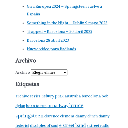
Gira Europea 2024 – Springsteen vuelve a
España
Something in the Night – Dublin 9 mayo 2023
Trapped – Barcelona – 30 abril 2023
Barcelona 28 abril 2023
Nuevo vídeo para Badlands
Archivo
Archivo
Etiquetas
asbury park
australia
barcelona
archive series
bob
bruce
broadway
born to run
dylan
springsteen
clarence clemons
danny clinch
danny
e street band
federici
disciples of soul
e street radio