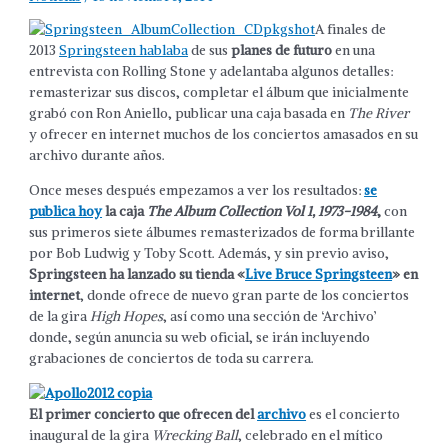
A finales de
2013
Springsteen hablaba
de sus
planes de futuro
en una
entrevista con Rolling Stone y adelantaba algunos detalles:
remasterizar sus discos, completar el álbum que inicialmente
grabó con Ron Aniello, publicar una caja basada en
The River
y ofrecer en internet muchos de los conciertos amasados en su
archivo durante años.
Once meses después empezamos a ver los resultados:
se
publica hoy
la caja
The Album Collection Vol 1, 1973-1984
,
con
sus primeros siete álbumes remasterizados de forma brillante
por Bob Ludwig y Toby Scott. Además, y sin previo aviso,
Springsteen ha lanzado su tienda «
Live Bruce Springsteen
» en
internet
, donde ofrece de nuevo gran parte de los conciertos
de la gira
High Hopes
, así como una sección de ‘Archivo’
donde, según anuncia su web oficial, se irán incluyendo
grabaciones de conciertos de toda su carrera.
El primer concierto que ofrecen del
archivo
es el concierto
inaugural de la gira
Wrecking Ball
, celebrado en el mítico