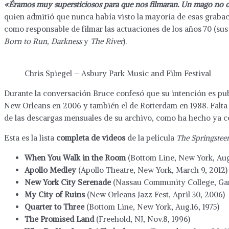
«Éramos muy supersticiosos para que nos filmaran. Un mago no d
quien admitió que nunca había visto la mayoría de esas grabaci
como responsable de filmar las actuaciones de los años 70 (su
Born to Run, Darkness
y
The River
).
Chris Spiegel – Asbury Park Music and Film Festival
Durante la conversación Bruce confesó que su intención es pu
New Orleans en 2006 y también el de Rotterdam en 1988. Falta 
de las descargas mensuales de su archivo, como ha hecho ya 
Esta es la lista
completa de videos
de la película
The Springstee
When You Walk in the Room
(Bottom Line, New York, Aug
Apollo Medley
(Apollo Theatre, New York, March 9, 2012)
New York City Serenade
(Nassau Community College, Gard
My City of Ruins
(New Orleans Jazz Fest, April 30, 2006)
Quarter to Three
(Bottom Line, New York, Aug.16, 1975)
The Promised Land
(Freehold, NJ, Nov.8, 1996)