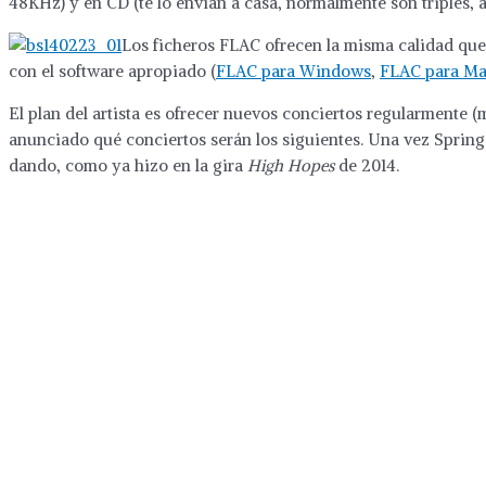
48KHz) y en CD (te lo envían a casa, normalmente son triples, a
Los ficheros FLAC ofrecen la misma calidad qu
con el software apropiado (
FLAC para Windows
,
FLAC para M
El plan del artista es ofrecer nuevos conciertos regularmente 
anunciado qué conciertos serán los siguientes. Una vez Springs
dando, como ya hizo en la gira
High Hopes
de 2014.