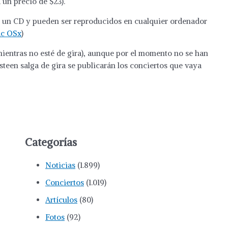
 un precio de $23).
e un CD y pueden ser reproducidos en cualquier ordenador
ac OSx
)
(mientras no esté de gira), aunque por el momento no se han
teen salga de gira se publicarán los conciertos que vaya
Categorías
Noticias
(1.899)
Conciertos
(1.019)
Artículos
(80)
Fotos
(92)