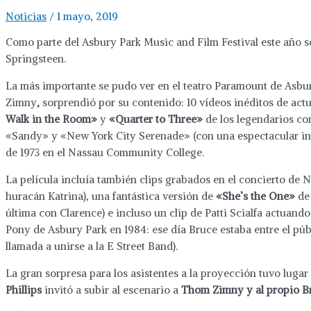
Noticias
/
1 mayo, 2019
Como parte del Asbury Park Music and Film Festival este año s
Springsteen.
La más importante se pudo ver en el teatro Paramount de Asbury
Zimny
,
sorprendió por su contenido: 10 vídeos inéditos de actu
Walk in the Room»
y
«Quarter to Three»
de los legendarios co
«Sandy» y «New York City Serenade» (con una espectacular i
de 1973 en el Nassau Community College.
La película incluía también clips grabados en el concierto de
huracán Katrina), una fantástica versión de
«She’s the One»
de
última con Clarence) e incluso un clip de Patti Scialfa actuand
Pony de Asbury Park en 1984: ese día Bruce estaba entre el púb
llamada a unirse a la E Street Band).
La gran sorpresa para los asistentes a la proyección tuvo luga
Phillips
invitó a subir al escenario a
Thom Zimny y al propio B