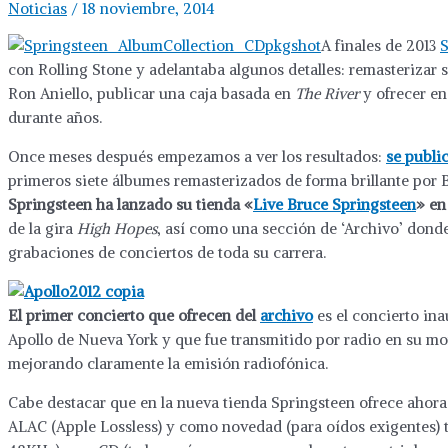
Noticias
/
18 noviembre, 2014
A finales de 2013
S
con Rolling Stone y adelantaba algunos detalles: remasterizar 
Ron Aniello, publicar una caja basada en
The River
y ofrecer en
durante años.
Once meses después empezamos a ver los resultados:
se publi
primeros siete álbumes remasterizados de forma brillante por 
Springsteen ha lanzado su tienda «
Live Bruce Springsteen
» en
de la gira
High Hopes
, así como una sección de ‘Archivo’ donde
grabaciones de conciertos de toda su carrera.
El primer concierto que ofrecen del
archivo
es el concierto ina
Apollo de Nueva York y que fue transmitido por radio en su mom
mejorando claramente la emisión radiofónica.
Cabe destacar que en la nueva tienda Springsteen ofrece ahor
ALAC (Apple Lossless) y como novedad (para oídos exigentes) 