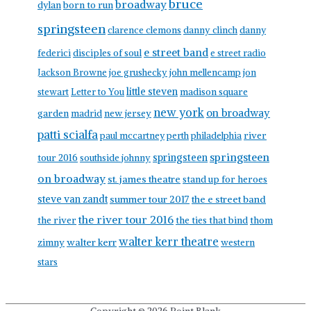
bruce
broadway
born to run
dylan
springsteen
clarence clemons
danny clinch
danny
e street band
federici
disciples of soul
e street radio
Jackson Browne
joe grushecky
john mellencamp
jon
little steven
stewart
Letter to You
madison square
new york
on broadway
garden
madrid
new jersey
patti scialfa
paul mccartney
perth
philadelphia
river
springsteen
springsteen
tour 2016
southside johnny
on broadway
st. james theatre
stand up for heroes
steve van zandt
summer tour 2017
the e street band
the river tour 2016
the river
the ties that bind
thom
walter kerr theatre
walter kerr
zimny
western
stars