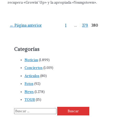
recupera «Growin’ Up» y la apropiada «Youngstown».
←
Página anterior
1
…
379
380
Categorías
Noticias
(1.899)
Conciertos
(1.019)
Artículos
(80)
Fotos
(92)
News
(1.278)
TOUR
(15)