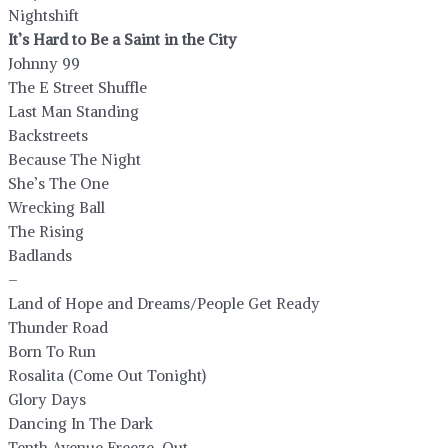
Nightshift
It’s Hard to Be a Saint in the City
Johnny 99
The E Street Shuffle
Last Man Standing
Backstreets
Because The Night
She’s The One
Wrecking Ball
The Rising
Badlands
–
Land of Hope and Dreams/People Get Ready
Thunder Road
Born To Run
Rosalita (Come Out Tonight)
Glory Days
Dancing In The Dark
Tenth Avenue Freeze-Out