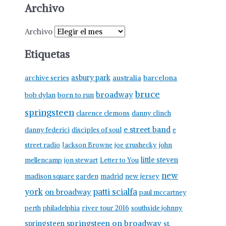
Archivo
Archivo
Etiquetas
asbury park
australia
barcelona
archive series
bruce
broadway
born to run
bob dylan
springsteen
clarence clemons
danny clinch
e street band
danny federici
disciples of soul
e
street radio
Jackson Browne
joe grushecky
john
little steven
mellencamp
jon stewart
Letter to You
new
madison square garden
madrid
new jersey
york
patti scialfa
on broadway
paul mccartney
perth
philadelphia
river tour 2016
southside johnny
springsteen on broadway
springsteen
st.