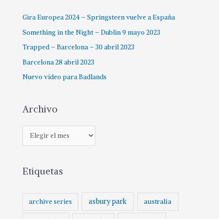
o
Gira Europea 2024 – Springsteen vuelve a España
r
:
Something in the Night – Dublin 9 mayo 2023
Trapped – Barcelona – 30 abril 2023
Barcelona 28 abril 2023
Nuevo vídeo para Badlands
Archivo
A
r
c
Etiquetas
h
i
v
asbury park
australia
archive series
o