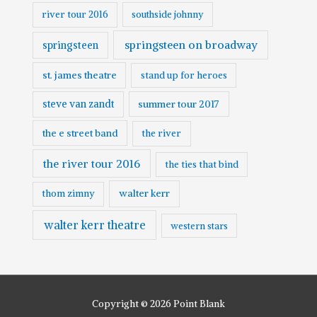
river tour 2016
southside johnny
springsteen on broadway
springsteen
st. james theatre
stand up for heroes
steve van zandt
summer tour 2017
the e street band
the river
the river tour 2016
the ties that bind
walter kerr
thom zimny
walter kerr theatre
western stars
Copyright © 2026
Point Blank