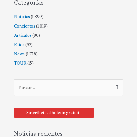
Categorías
Noticias
(1.899)
Conciertos
(1.019)
Artículos
(80)
Fotos
(92)
News
(1.278)
TOUR
(15)
B
u
s
c
Suscríbete al boletín gratuito
a
r
p
Noticias recientes