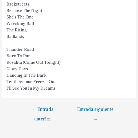
Backstreets
Because The Night
She’s The One
Wrecking Ball
The Rising
Badlands
–
Thunder Road
Born To Run
Rosalita (Come Out Tonight)
Glory Days
Dancing In The Dark
Tenth Avenue Freeze-Out
I’ll See You In My Dreams
Navegación
←
Entrada
Entrada siguiente
de
anterior
→
entradas