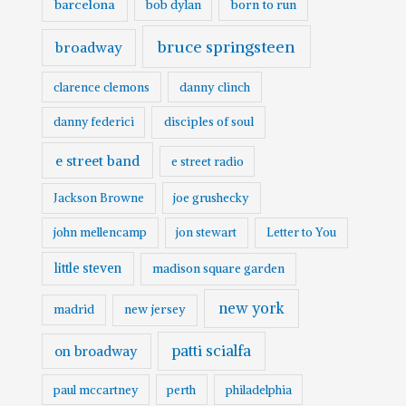
barcelona
born to run
bob dylan
bruce springsteen
broadway
clarence clemons
danny clinch
danny federici
disciples of soul
e street band
e street radio
Jackson Browne
joe grushecky
john mellencamp
jon stewart
Letter to You
little steven
madison square garden
new york
madrid
new jersey
patti scialfa
on broadway
paul mccartney
perth
philadelphia