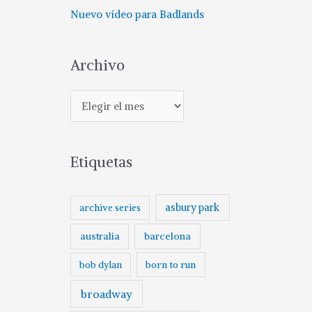
Nuevo vídeo para Badlands
Archivo
A
r
c
Etiquetas
h
i
v
asbury park
archive series
o
australia
barcelona
born to run
bob dylan
broadway