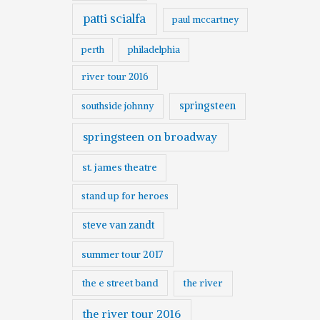
patti scialfa
paul mccartney
perth
philadelphia
river tour 2016
springsteen
southside johnny
springsteen on broadway
st. james theatre
stand up for heroes
steve van zandt
summer tour 2017
the e street band
the river
the river tour 2016