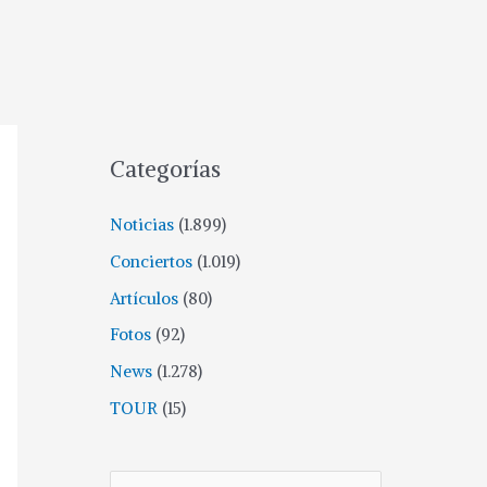
Categorías
Noticias
(1.899)
Conciertos
(1.019)
Artículos
(80)
Fotos
(92)
News
(1.278)
TOUR
(15)
B