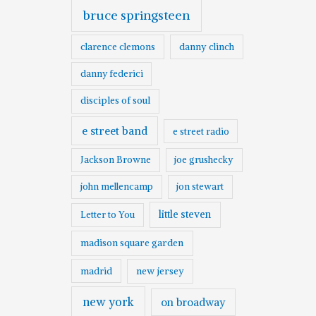
bruce springsteen
clarence clemons
danny clinch
danny federici
disciples of soul
e street band
e street radio
Jackson Browne
joe grushecky
john mellencamp
jon stewart
little steven
Letter to You
madison square garden
madrid
new jersey
new york
on broadway