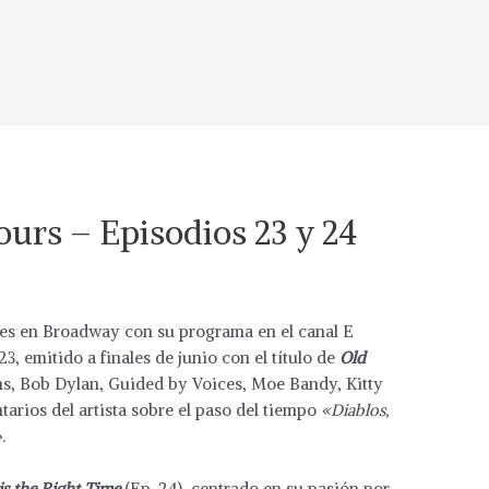
urs – Episodios 23 y 24
es en Broadway con su programa en el canal E
23, emitido a finales de junio con el título de
Old
ins, Bob Dylan, Guided by Voices, Moe Bandy, Kitty
ntarios del artista sobre el paso del tiempo
«Diablos,
»
.
is the Right Time
(Ep. 24), centrado en su pasión por