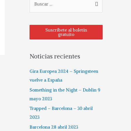
u
s
c
Suscríbete al boletín
gratuito
a
r
p
Noticias recientes
o
r
Gira Europea 2024 – Springsteen
:
vuelve a España
Something in the Night – Dublin 9
mayo 2023
Trapped – Barcelona – 30 abril
2023
Barcelona 28 abril 2023