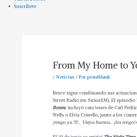
Suscríbete
From My Home to Yo
/
Noticias
/ Por
pointblank
Bruce sigue combinando sus actuacion
Street Radio (en SiriusXM). El episodio 
Bones
, incluyó canciones de Carl Perk
Wells o Elvis Costello, junto a los come
¡tengo ya 71!… Viejos huesos… ¡los tengo!
El 30 de junio se emitió
The Night Time 