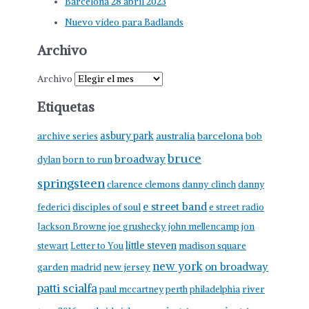
Barcelona 28 abril 2023
Nuevo vídeo para Badlands
Archivo
Archivo
Etiquetas
asbury park
australia
barcelona
archive series
bob
bruce
broadway
born to run
dylan
springsteen
clarence clemons
danny clinch
danny
e street band
federici
disciples of soul
e street radio
Jackson Browne
joe grushecky
john mellencamp
jon
little steven
stewart
Letter to You
madison square
new york
on broadway
garden
madrid
new jersey
patti scialfa
paul mccartney
perth
philadelphia
river