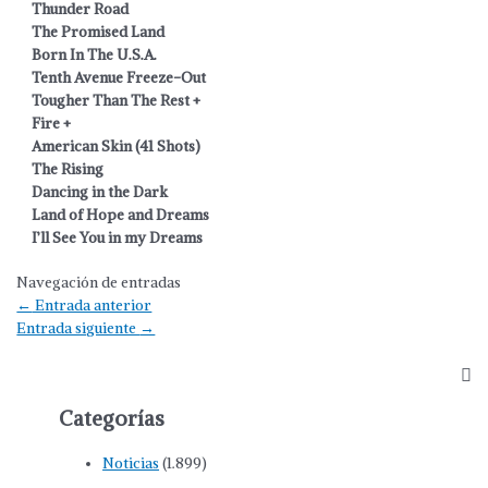
Thunder Road
The Promised Land
Born In The U.S.A.
Tenth Avenue Freeze-Out
Tougher Than The Rest +
Fire +
American Skin (41 Shots)
The Rising
Dancing in the Dark
Land of Hope and Dreams
I’ll See You in my Dreams
Navegación de entradas
←
Entrada anterior
Entrada siguiente
→
Categorías
Noticias
(1.899)