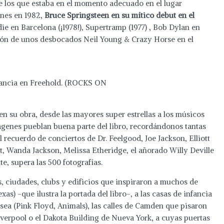
 de los que estaba en el momento adecuado en el lugar
ones en 1982,
Bruce Springsteen en su mítico debut en el
e en Barcelona (¡1978!), Supertramp (1977) , Bob Dylan en
ación de unos desbocados Neil Young & Crazy Horse en el
nfancia en Freehold. (ROCKS ON
n su obra, desde las mayores super estrellas a los músicos
genes pueblan buena parte del libro, recordándonos tantas
 recuerdo de conciertos de Dr. Feelgood, Joe Jackson, Elliott
tt, Wanda Jackson, Melissa Etheridge, el añorado Willy Deville
te, supera las 500 fotografías.
, ciudades, clubs y edificios que inspiraron a muchos de
xas) -que ilustra la portada del libro-, a las casas de infancia
rsea (Pink Floyd, Animals), las calles de Camden que pisaron
Liverpool o el Dakota Building de Nueva York, a cuyas puertas