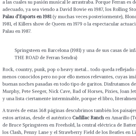
a las cuales su pasión musical le arrastraba. Porque Ferran es
adecuado, ya sea viendo a David Bowie en 1987, los Rolling St
Palau d’Esports en 1981
(y muchas veces posteriormente), Blondi
1981, el Killers show de Queen en 1979 o la espectacular actu
Palau en 1987.
Springsteen en Barcelona (1981) y una de sus casas de i
THE ROAD de Ferran Sendra)
Rock, country, punk, pop o heavy metal… todo queda reflejado e
menos conocidos pero no por ello menos relevantes, cuyas imá
buenas noches pasadas en todo tipo de garitos. Disfrutamos del
Murphy, Pete Seeger, Nick Cave, Bad of Horses, Pixies, Joan Je
y una lista ciertamente interminable, porque el libro, literalmen
A través de estas 368 páginas descubrimos también los paisajes
estos artistas, desde el auténtico
Cadillac Ranch
en Amarillo (Te
de Bruce Springsteen en Freehold, la central eléctrica de Batte
los Clash, Penny Lane y el Strawberry Field de los Beatles en 