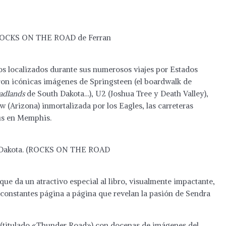
) (ROCKS ON THE ROAD de Ferran
cos localizados durante sus numerosos viajes por Estados
ron icónicas imágenes de Springsteen (el boardwalk de
adlands
de South Dakota…), U2 (Joshua Tree y Death Valley),
 (Arizona) inmortalizada por los Eagles, las carreteras
vis en Memphis.
 de Dakota. (ROCKS ON THE ROAD
que da un atractivo especial al libro, visualmente impactante,
constantes página a página que revelan la pasión de Sendra
lo (titulado «Thunder Road») con docenas de imágenes del