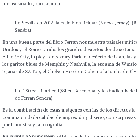
fue asesinado John Lennon.
En Sevilla en 2012, la calle E en Belmar (Nueva Jersey
Sendra)
En una buena parte del libro Ferran nos muestra paisajes míti
Unidos y el Reino Unido, los grandes desiertos donde se toma
Atlantic City, la playa de Asbury Park, el desierto de Utah, las
b
los garitos blues de Memphis y Nashville, la esquina de Winslow
tejanas de ZZ Top, el Chelsea Hotel de Cohen o la tumba de El
La E Street Band en 1981 en Barcelona, y las badlands
de Ferran Sendra)
Es la combinación de estas imágenes con las de los directos la 
con una cuidada calidad de impresión y diseño, con sorpresas 
por la música y la fotografía.
En cuanto a Springsteen
, el libro le dedica un extenso capítu