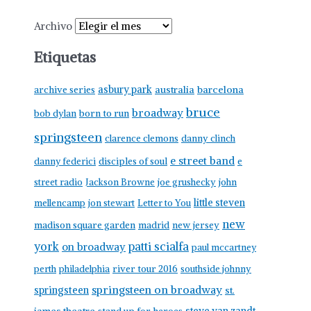
Archivo
Etiquetas
asbury park
australia
barcelona
archive series
bruce
broadway
born to run
bob dylan
springsteen
clarence clemons
danny clinch
e street band
danny federici
disciples of soul
e
street radio
Jackson Browne
joe grushecky
john
little steven
mellencamp
jon stewart
Letter to You
new
madison square garden
madrid
new jersey
york
patti scialfa
on broadway
paul mccartney
perth
philadelphia
river tour 2016
southside johnny
springsteen on broadway
springsteen
st.
james theatre
steve van zandt