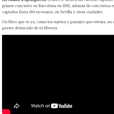
primer concierto en Barcelona en 1981, además de conciertos e
captados fuera del escenario, en Sevilla y otras ciudades.
Un libro que es ya, como los sujetos y paisajes que retrata, un 
puesto destacado de tu librería.