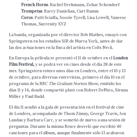
French Horns
: Rachel Drehmann, Zohar Schondorf
Trompetas
: Barry Danielian, Curt Ramm
Coros
: Patti Scialfa, Soozie Tyrell, Lisa Lowell, Vaneese
Thomas, Surrenity XYZ
La banda, organizada por el director Rob Mathes, ensayó con
Springsteen en los estudios SIR de Nueva York, antes de dar
las dos actuaciones en la finca del artista en Colts Neck.
En Europa la película se presentó el 11 de octubre en el
London
Film Festival,
y se podrá ver en cines desde el día 28 de este
mes. Springsteen estuvo unos días en Londres, entre el 10 y 13
de octubre, para diversas entrevistas, primero el día 10 en el
programa de la BBC
The Graham Norton Show
, emitido los
días 11 y 14, donde compartió plató con Robert DeNiro, Sienna
Miller y Paul Rudd.
El día 11 acudió a la gala de presentación en el festival de cine
de Londres, acompañado de Thom Zimny, George Travis, Jon
Landau y Barbara Carr, y se sometió de nuevo a una sesión de
preguntas. Durante la misma Bruce desveló que escribió 40
canciones para el álbum, aunque finalmente sólo 13 acabaron