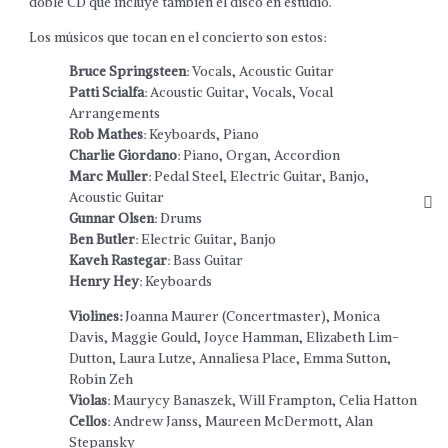
doble CD que incluye también el disco en estudio.
Los músicos que tocan en el concierto son estos:
Bruce Springsteen
: Vocals, Acoustic Guitar
Patti Scialfa
: Acoustic Guitar, Vocals, Vocal
Arrangements
Rob Mathes
: Keyboards, Piano
Charlie Giordano
: Piano, Organ, Accordion
Marc Muller
: Pedal Steel, Electric Guitar, Banjo,
Acoustic Guitar
Gunnar Olsen
: Drums
Ben Butler
: Electric Guitar, Banjo
Kaveh Rastegar
: Bass Guitar
Henry Hey
: Keyboards
Violines:
Joanna Maurer (Concertmaster), Monica
Davis, Maggie Gould, Joyce Hamman, Elizabeth Lim-
Dutton, Laura Lutze, Annaliesa Place, Emma Sutton,
Robin Zeh
Violas
: Maurycy Banaszek, Will Frampton, Celia Hatton
Cellos
: Andrew Janss, Maureen McDermott, Alan
Stepansky