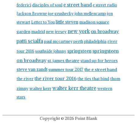
e street band
federici
disciples of soul
e street radio
Jackson Browne
joe grushecky
john mellencamp
jon
little steven
stewart
Letter to You
madison square
new york
on broadway
garden
madrid
new jersey
patti scialfa
paul mccartney
perth
philadelphia
river
springsteen
springsteen
tour 2016
southside johnny
on broadway
st. james theatre
stand up for heroes
steve van zandt
summer tour 2017
the e street band
the river tour 2016
the river
the ties that bind
thom
walter kerr theatre
walter kerr
zimny
western
stars
Copyright © 2026
Point Blank