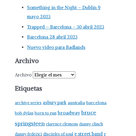
Something in the Night – Dublin 9
mayo 2023
Trapped – Barcelona – 30 abril 2023
Barcelona 28 abril 2023
Nuevo vídeo para Badlands
Archivo
Archivo
Etiquetas
asbury park
australia
barcelona
archive series
bruce
broadway
born to run
bob dylan
springsteen
clarence clemons
danny clinch
e street band
danny federici
disciples of soul
e