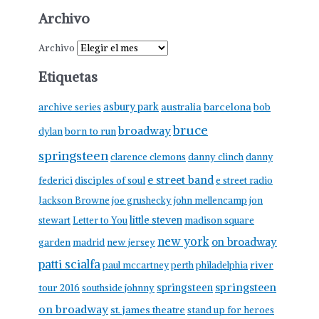
Archivo
Archivo
Etiquetas
asbury park
australia
barcelona
archive series
bob
bruce
broadway
born to run
dylan
springsteen
clarence clemons
danny clinch
danny
e street band
federici
disciples of soul
e street radio
Jackson Browne
joe grushecky
john mellencamp
jon
little steven
stewart
Letter to You
madison square
new york
on broadway
garden
madrid
new jersey
patti scialfa
paul mccartney
perth
philadelphia
river
springsteen
springsteen
tour 2016
southside johnny
on broadway
st. james theatre
stand up for heroes