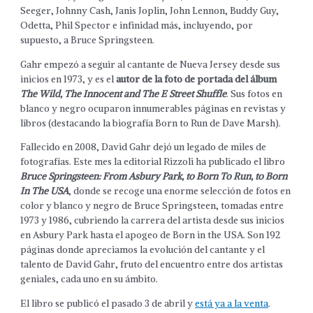
Seeger, Johnny Cash, Janis Joplin, John Lennon, Buddy Guy,
Odetta, Phil Spector e infinidad más, incluyendo, por
supuesto, a Bruce Springsteen.
Gahr empezó a seguir al cantante de Nueva Jersey desde sus
inicios en 1973, y es el
autor de la foto de portada del álbum
The Wild, The Innocent and The E Street Shuffle
. Sus fotos en
blanco y negro ocuparon innumerables páginas en revistas y
libros (destacando la biografía Born to Run de Dave Marsh).
Fallecido en 2008, David Gahr dejó un legado de miles de
fotografías. Este mes la editorial Rizzoli ha publicado el libro
Bruce Springsteen: From Asbury Park, to Born To Run, to Born
In The USA
, donde se recoge una enorme selección de fotos en
color y blanco y negro de Bruce Springsteen, tomadas entre
1973 y 1986, cubriendo la carrera del artista desde sus inicios
en Asbury Park hasta el apogeo de Born in the USA. Son 192
páginas donde apreciamos la evolución del cantante y el
talento de David Gahr, fruto del encuentro entre dos artistas
geniales, cada uno en su ámbito.
El libro se publicó el pasado 3 de abril y
está ya a la venta
.