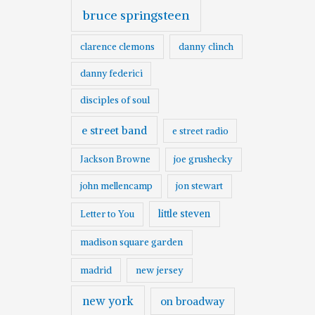
bruce springsteen
clarence clemons
danny clinch
danny federici
disciples of soul
e street band
e street radio
Jackson Browne
joe grushecky
john mellencamp
jon stewart
little steven
Letter to You
madison square garden
madrid
new jersey
new york
on broadway