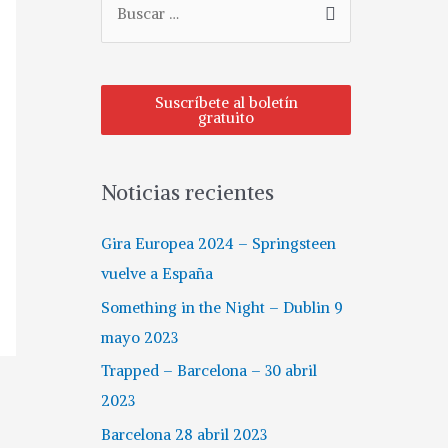
u
s
c
Suscríbete al boletín
gratuito
a
r
p
Noticias recientes
o
r
Gira Europea 2024 – Springsteen
:
vuelve a España
Something in the Night – Dublin 9
mayo 2023
Trapped – Barcelona – 30 abril
2023
Barcelona 28 abril 2023