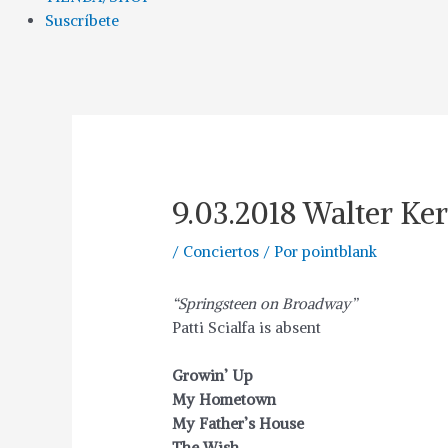
Suscríbete
9.03.2018 Walter Ke
/
Conciertos
/ Por
pointblank
“Springsteen on Broadway”
Patti Scialfa is absent
Growin’ Up
My Hometown
My Father’s House
The Wish