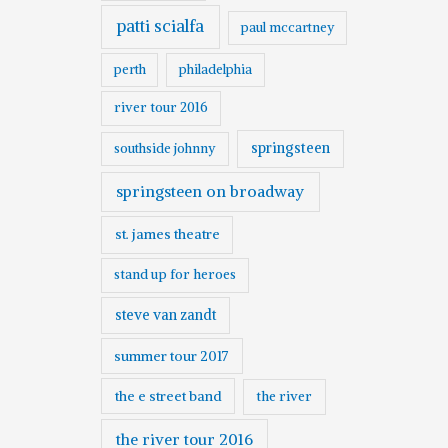
patti scialfa
paul mccartney
perth
philadelphia
river tour 2016
springsteen
southside johnny
springsteen on broadway
st. james theatre
stand up for heroes
steve van zandt
summer tour 2017
the e street band
the river
the river tour 2016