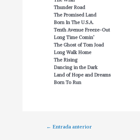
Thunder Road
The Promised Land
Born In The U.S.A.
Tenth Avenue Freeze-Out
Long Time Comin’
The Ghost of Tom Joad
Long Walk Home
The Rising
Dancing in the Dark
Land of Hope and Dreams
Born To Run
Navegación
←
Entrada anterior
de
entradas