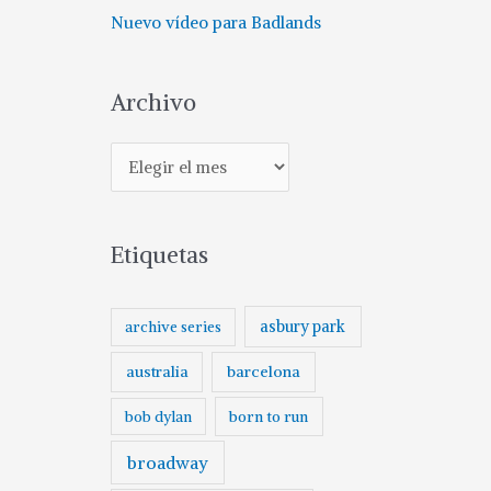
Nuevo vídeo para Badlands
Archivo
A
r
c
Etiquetas
h
i
v
asbury park
archive series
o
australia
barcelona
born to run
bob dylan
broadway