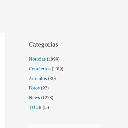
Categorías
Noticias
(1.899)
Conciertos
(1.019)
Artículos
(80)
Fotos
(92)
News
(1.278)
TOUR
(15)
B