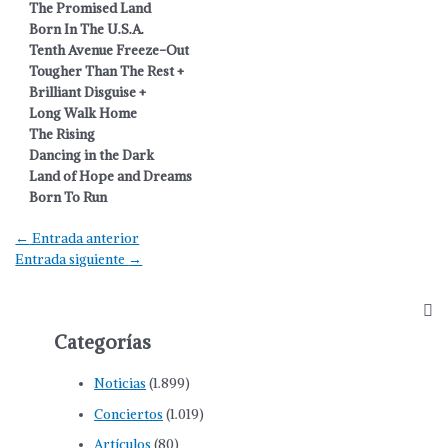
The Promised Land
Born In The U.S.A.
Tenth Avenue Freeze-Out
Tougher Than The Rest +
Brilliant Disguise +
Long Walk Home
The Rising
Dancing in the Dark
Land of Hope and Dreams
Born To Run
Navegación
←
Entrada anterior
de
Entrada siguiente
→
entradas
Categorías
Noticias
(1.899)
Conciertos
(1.019)
Artículos
(80)