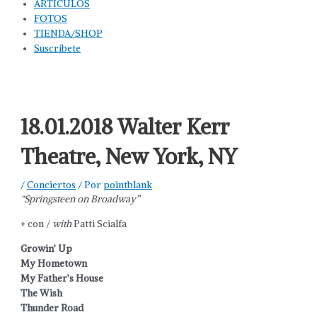
ARTÍCULOS
FOTOS
TIENDA/SHOP
Suscríbete
18.01.2018 Walter Kerr
Theatre, New York, NY
/
Conciertos
/ Por
pointblank
“Springsteen on Broadway”
+ con /
with
Patti Scialfa
Growin’ Up
My Hometown
My Father’s House
The Wish
Thunder Road