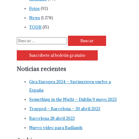
Fotos
(92)
News
(1.278)
TOUR
(15)
B
u
Suscríbete al boletín gratuito
s
c
Noticias recientes
a
r
Gira Europea 2024 – Springsteen vuelve a
p
España
o
Something in the Night – Dublin 9 mayo 2023
r
Trapped – Barcelona – 30 abril 2023
:
Barcelona 28 abril 2023
Nuevo vídeo para Badlands