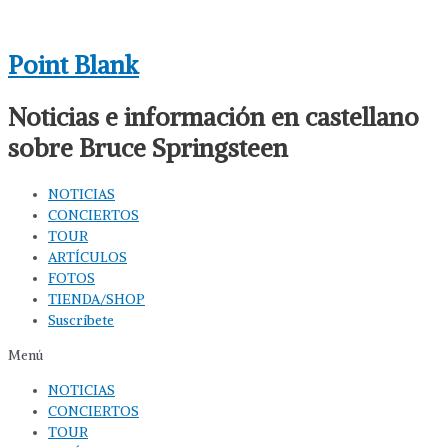
Ir
al
Point Blank
contenido
Noticias e información en castellano
sobre Bruce Springsteen
NOTICIAS
CONCIERTOS
TOUR
ARTÍCULOS
FOTOS
TIENDA/SHOP
Suscríbete
Menú
NOTICIAS
CONCIERTOS
TOUR