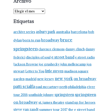
Archivo
A
r
Etiquetas
c
h
asbury park
australia
barcelona
archive series
bob
i
bruce
broadway
born to run
dylan
v
springsteen
clarence clemons
danny clinch
danny
o
e street band
federici
disciples of soul
e street radio
Jackson Browne
joe grushecky
john mellencamp
jon
little steven
stewart
Letter to You
madison square
new york
on broadway
garden
madrid
new jersey
patti scialfa
paul mccartney
perth
philadelphia
river
springsteen
springsteen
tour 2016
southside johnny
on broadway
st. james theatre
stand up for heroes
steve van zandt
summer tour 2017
the e street band