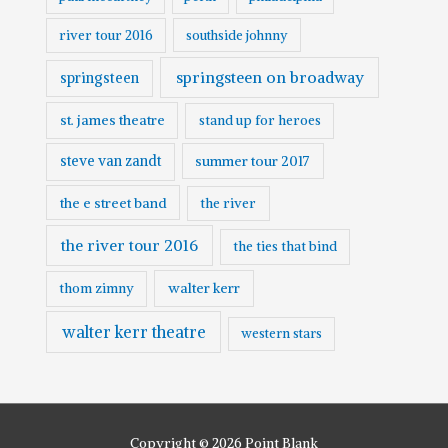
river tour 2016
southside johnny
springsteen on broadway
springsteen
st. james theatre
stand up for heroes
steve van zandt
summer tour 2017
the e street band
the river
the river tour 2016
the ties that bind
walter kerr
thom zimny
walter kerr theatre
western stars
Copyright © 2026
Point Blank