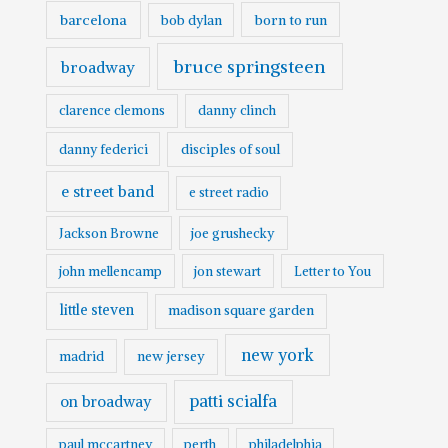
barcelona
born to run
bob dylan
bruce springsteen
broadway
clarence clemons
danny clinch
danny federici
disciples of soul
e street band
e street radio
Jackson Browne
joe grushecky
john mellencamp
jon stewart
Letter to You
little steven
madison square garden
new york
madrid
new jersey
patti scialfa
on broadway
paul mccartney
perth
philadelphia