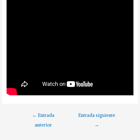
←
Entrada
Entrada siguiente
anterior
→