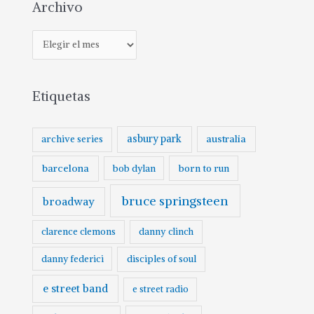
Archivo
Etiquetas
asbury park
australia
archive series
barcelona
born to run
bob dylan
bruce springsteen
broadway
clarence clemons
danny clinch
danny federici
disciples of soul
e street band
e street radio