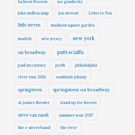
Jackson Browne
joe grushecky
john mellencamp
jon stewart
Letter to You
little steven
madison square garden
new york
madrid
new jersey
patti scialfa
on broadway
paul mccartney
perth
philadelphia
river tour 2016
southside johnny
springsteen on broadway
springsteen
st. james theatre
stand up for heroes
steve van zandt
summer tour 2017
the e street band
the river