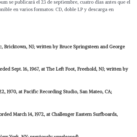
bum se publicará el 23 de septiembre, cuatro días antes que el
ponible en varios formatos: CD, doble LP y descarga en
ic, Bricktown, NJ; written by Bruce Springsteen and George
ed Sept. 16, 1967, at The Left Foot, Freehold, NJ; written by
22, 1970, at Pacific Recording Studio, San Mateo, CA;
rded March 14, 1972, at Challenger Eastern Surfboards,
New York, NY; previously unreleased)