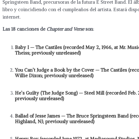
Springsteen Band, precursoras de la futura E Street Band. El ál
libro y coincidiendo con el cumpleaños del artista. Estará dis
internet.
Las 18 canciones de
Chapter and Verse
son
:
Baby I — The Castiles (recorded May 2, 1966, at Mr. Mus
Theiss; previously unreleased)
You Can’t Judge a Book by the Cover — The Castiles (record
Willie Dixon; previously unreleased)
He’s Guilty (The Judge Song) — Steel Mill (recorded Feb. 
previously unreleased)
Ballad of Jesse James — The Bruce Springsteen Band (reco
Highland, NJ; previously unreleased)
Henry Boy (recorded June 1972, at Mediasound Studios, 