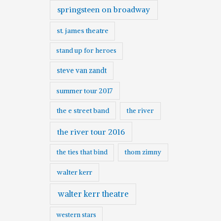
springsteen on broadway
st. james theatre
stand up for heroes
steve van zandt
summer tour 2017
the e street band
the river
the river tour 2016
the ties that bind
thom zimny
walter kerr
walter kerr theatre
western stars