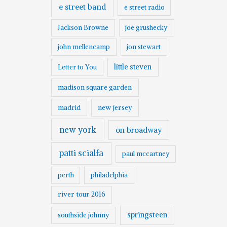
e street band
e street radio
Jackson Browne
joe grushecky
john mellencamp
jon stewart
little steven
Letter to You
madison square garden
madrid
new jersey
new york
on broadway
patti scialfa
paul mccartney
perth
philadelphia
river tour 2016
springsteen
southside johnny