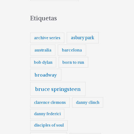
Etiquetas
asbury park
archive series
australia
barcelona
born to run
bob dylan
broadway
bruce springsteen
clarence clemons
danny clinch
danny federici
disciples of soul