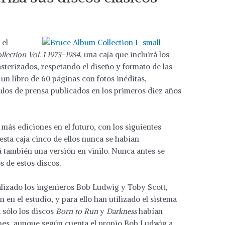
 el
lection Vol. 1 1973-1984
, una caja que incluirá los
asterizados, respetando el diseño y formato de las
un libro de 60 páginas con fotos inéditas,
los de prensa publicados en los primeros diez años
á más ediciones en el futuro, con los siguientes
 esta caja cinco de ellos nunca se habían
á también una versión en vinilo. Nunca antes se
s de estos discos.
ealizado los ingenieros Bob Ludwig y Toby Scott,
 en el estudio, y para ello han utilizado el sistema
 sólo los discos
Born to Run
y
Darkness
habían
ones, aunque según cuenta el propio Bob Ludwig a