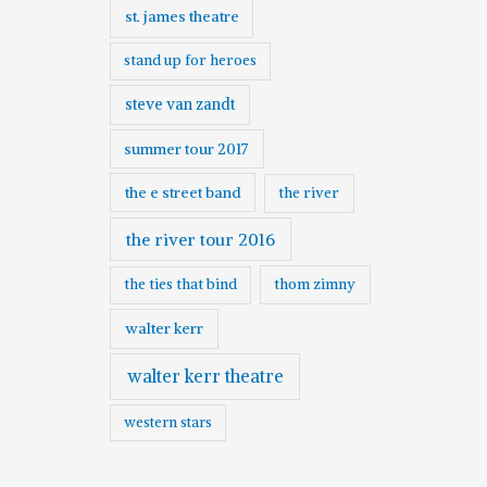
st. james theatre
stand up for heroes
steve van zandt
summer tour 2017
the e street band
the river
the river tour 2016
the ties that bind
thom zimny
walter kerr
walter kerr theatre
western stars