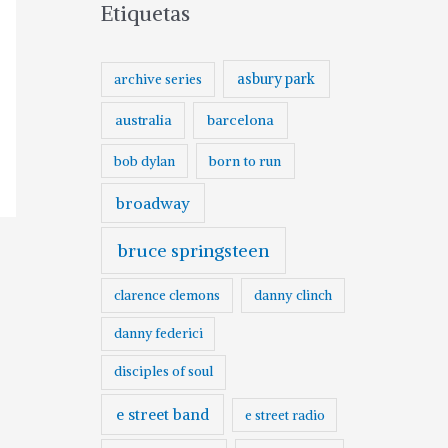
Etiquetas
asbury park
archive series
australia
barcelona
born to run
bob dylan
broadway
bruce springsteen
clarence clemons
danny clinch
danny federici
disciples of soul
e street band
e street radio