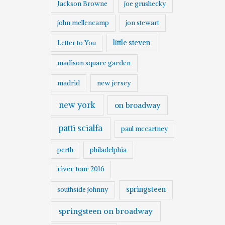
Jackson Browne
joe grushecky
john mellencamp
jon stewart
little steven
Letter to You
madison square garden
madrid
new jersey
new york
on broadway
patti scialfa
paul mccartney
perth
philadelphia
river tour 2016
springsteen
southside johnny
springsteen on broadway