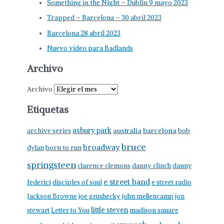
Something in the Night – Dublin 9 mayo 2023
Trapped – Barcelona – 30 abril 2023
Barcelona 28 abril 2023
Nuevo vídeo para Badlands
Archivo
Archivo
Etiquetas
asbury park
australia
barcelona
archive series
bob
bruce
broadway
born to run
dylan
springsteen
clarence clemons
danny clinch
danny
e street band
federici
disciples of soul
e street radio
Jackson Browne
joe grushecky
john mellencamp
jon
little steven
stewart
Letter to You
madison square