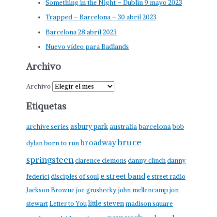
Something in the Night – Dublin 9 mayo 2023
Trapped – Barcelona – 30 abril 2023
Barcelona 28 abril 2023
Nuevo vídeo para Badlands
Archivo
Archivo
Etiquetas
asbury park
australia
barcelona
archive series
bob
bruce
broadway
born to run
dylan
springsteen
clarence clemons
danny clinch
danny
e street band
federici
disciples of soul
e street radio
Jackson Browne
joe grushecky
john mellencamp
jon
little steven
stewart
Letter to You
madison square