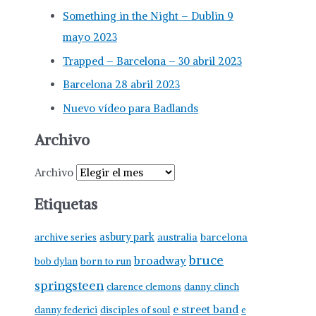
Something in the Night – Dublin 9
mayo 2023
Trapped – Barcelona – 30 abril 2023
Barcelona 28 abril 2023
Nuevo vídeo para Badlands
Archivo
Archivo
Etiquetas
asbury park
australia
barcelona
archive series
bruce
broadway
born to run
bob dylan
springsteen
clarence clemons
danny clinch
e street band
danny federici
disciples of soul
e