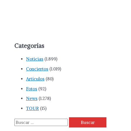
Categorías
Noticias
(1.899)
Conciertos
(1.019)
Artículos
(80)
Fotos
(92)
News
(1.278)
TOUR
(15)
B
u