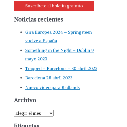
Suscríbete al boletín gratuito
s
c
Noticias recientes
a
Gira Europea 2024 – Springsteen
r
vuelve a España
p
o
Something in the Night – Dublin 9
r
mayo 2023
:
Trapped – Barcelona – 30 abril 2023
Barcelona 28 abril 2023
Nuevo vídeo para Badlands
Archivo
A
r
Etiquetas