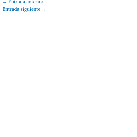
Navegación
←
Entrada anterior
de
Entrada siguiente
→
entradas