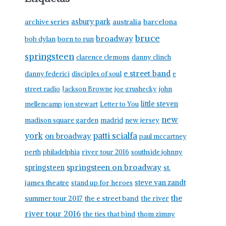
c
h
asbury park
australia
barcelona
archive series
i
bruce
broadway
born to run
bob dylan
v
springsteen
clarence clemons
danny clinch
o
e street band
danny federici
disciples of soul
e
street radio
Jackson Browne
joe grushecky
john
little steven
mellencamp
jon stewart
Letter to You
new
madison square garden
madrid
new jersey
york
patti scialfa
on broadway
paul mccartney
perth
philadelphia
river tour 2016
southside johnny
springsteen on broadway
springsteen
st.
james theatre
steve van zandt
stand up for heroes
the
summer tour 2017
the e street band
the river
river tour 2016
the ties that bind
thom zimny