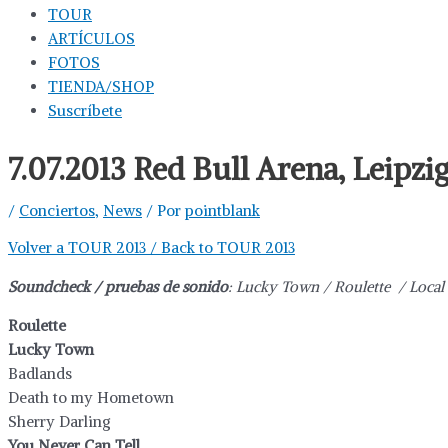
TOUR
ARTÍCULOS
FOTOS
TIENDA/SHOP
Suscríbete
7.07.2013 Red Bull Arena, Leipzi
/
Conciertos
,
News
/ Por
pointblank
Volver a TOUR 2013 / Back to TOUR 2013
Soundcheck / pruebas de sonido
: Lucky Town / Roulette / Local
Roulette
Lucky Town
Badlands
Death to my Hometown
Sherry Darling
You Never Can Tell