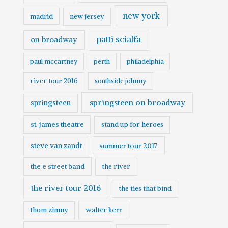
new york
madrid
new jersey
patti scialfa
on broadway
paul mccartney
perth
philadelphia
river tour 2016
southside johnny
springsteen on broadway
springsteen
st. james theatre
stand up for heroes
steve van zandt
summer tour 2017
the e street band
the river
the river tour 2016
the ties that bind
walter kerr
thom zimny