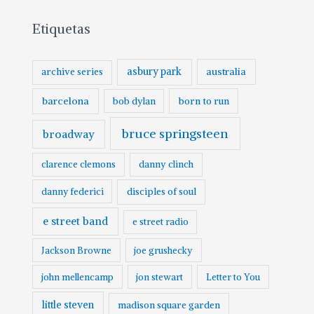
Etiquetas
asbury park
australia
archive series
barcelona
born to run
bob dylan
bruce springsteen
broadway
clarence clemons
danny clinch
danny federici
disciples of soul
e street band
e street radio
Jackson Browne
joe grushecky
john mellencamp
jon stewart
Letter to You
little steven
madison square garden