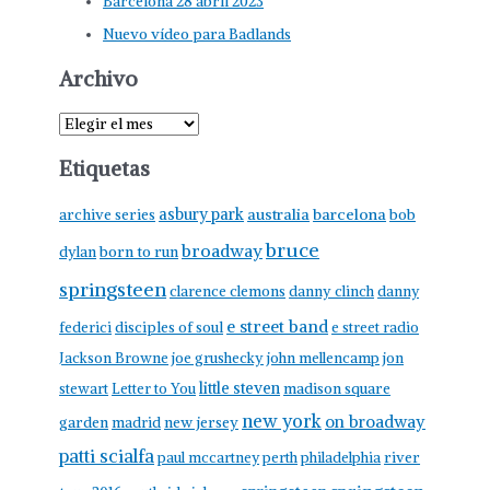
Barcelona 28 abril 2023
Nuevo vídeo para Badlands
Archivo
A
r
Etiquetas
c
h
asbury park
australia
barcelona
archive series
bob
i
bruce
broadway
born to run
dylan
v
springsteen
clarence clemons
danny clinch
danny
o
e street band
federici
disciples of soul
e street radio
Jackson Browne
joe grushecky
john mellencamp
jon
little steven
stewart
Letter to You
madison square
new york
on broadway
garden
madrid
new jersey
patti scialfa
paul mccartney
perth
philadelphia
river