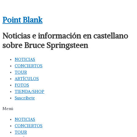
Ir
al
Point Blank
contenido
Noticias e información en castellano
sobre Bruce Springsteen
NOTICIAS
CONCIERTOS
TOUR
ARTÍCULOS
FOTOS
TIENDA/SHOP
Suscríbete
Menú
NOTICIAS
CONCIERTOS
TOUR