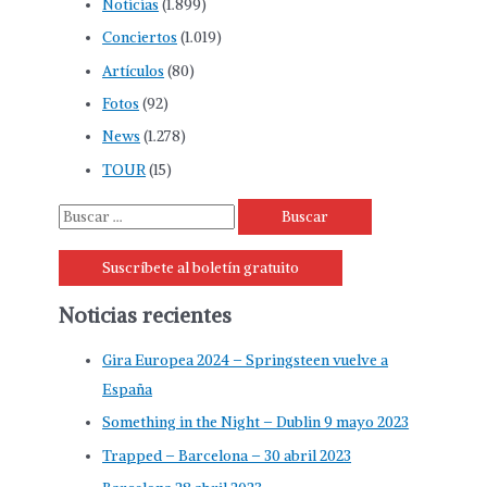
Noticias
(1.899)
Conciertos
(1.019)
Artículos
(80)
Fotos
(92)
News
(1.278)
TOUR
(15)
B
u
Suscríbete al boletín gratuito
s
c
Noticias recientes
a
r
Gira Europea 2024 – Springsteen vuelve a
p
España
o
Something in the Night – Dublin 9 mayo 2023
r
Trapped – Barcelona – 30 abril 2023
: