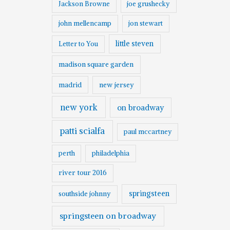
Jackson Browne
joe grushecky
john mellencamp
jon stewart
little steven
Letter to You
madison square garden
madrid
new jersey
new york
on broadway
patti scialfa
paul mccartney
perth
philadelphia
river tour 2016
springsteen
southside johnny
springsteen on broadway