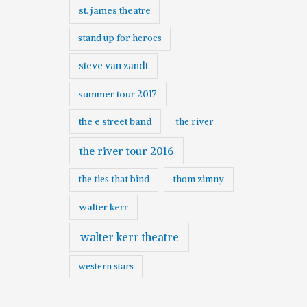
st. james theatre
stand up for heroes
steve van zandt
summer tour 2017
the e street band
the river
the river tour 2016
the ties that bind
thom zimny
walter kerr
walter kerr theatre
western stars