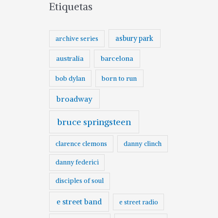
Etiquetas
asbury park
archive series
australia
barcelona
born to run
bob dylan
broadway
bruce springsteen
clarence clemons
danny clinch
danny federici
disciples of soul
e street band
e street radio