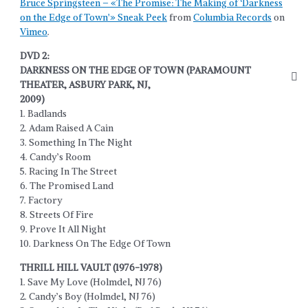
Bruce Springsteen – «The Promise: The Making of ‘Darkness
on the Edge of Town'» Sneak Peek
from
Columbia Records
on
Vimeo
.
DVD 2:
DARKNESS ON THE EDGE OF TOWN (PARAMOUNT
THEATER, ASBURY PARK, NJ,
2009)
1. Badlands
2. Adam Raised A Cain
3. Something In The Night
4. Candy’s Room
5. Racing In The Street
6. The Promised Land
7. Factory
8. Streets Of Fire
9. Prove It All Night
10. Darkness On The Edge Of Town
THRILL HILL VAULT (1976-1978)
1. Save My Love (Holmdel, NJ 76)
2. Candy’s Boy (Holmdel, NJ 76)