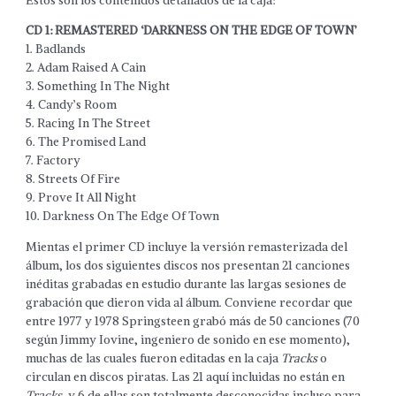
Estos son los contenidos detallados de la caja:
CD 1: REMASTERED ‘DARKNESS ON THE EDGE OF TOWN’
1. Badlands
2. Adam Raised A Cain
3. Something In The Night
4. Candy’s Room
5. Racing In The Street
6. The Promised Land
7. Factory
8. Streets Of Fire
9. Prove It All Night
10. Darkness On The Edge Of Town
Mientas el primer CD incluye la versión remasterizada del
álbum, los dos siguientes discos nos presentan 21 canciones
inéditas grabadas en estudio durante las largas sesiones de
grabación que dieron vida al álbum. Conviene recordar que
entre 1977 y 1978 Springsteen grabó más de 50 canciones (70
según Jimmy Iovine, ingeniero de sonido en ese momento),
muchas de las cuales fueron editadas en la caja
Tracks
o
circulan en discos piratas. Las 21 aquí incluidas no están en
Tracks
, y 6 de ellas son totalmente desconocidas incluso para