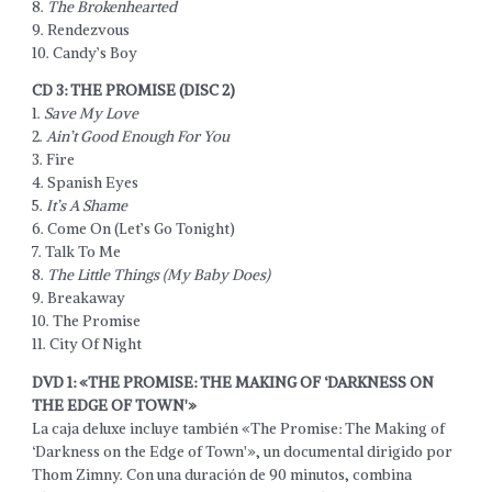
8.
The Brokenhearted
9. Rendezvous
10. Candy’s Boy
CD 3: THE PROMISE (DISC 2)
1.
Save My Love
2.
Ain’t Good Enough For You
3. Fire
4. Spanish Eyes
5.
It’s A Shame
6. Come On (Let’s Go Tonight)
7. Talk To Me
8.
The Little Things (My Baby Does)
9. Breakaway
10. The Promise
11. City Of Night
DVD 1: «THE PROMISE: THE MAKING OF ‘DARKNESS ON
THE EDGE OF TOWN'»
La caja deluxe incluye también «The Promise: The Making of
‘Darkness on the Edge of Town'», un documental dirigido por
Thom Zimny. Con una duración de 90 minutos, combina