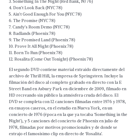
3. Something In The Night (Red Bank, NJ 76)
4. Don’t Look Back (NYC 78)
5. Ain’t Good Enough For You (NYC 78)
6. The Promise (NYC 78)
7. Candy’s Room Demo (NYC 78)
8. Badlands (Phoenix 78)
9. The Promised Land (Phoenix 78)
10. Prove It All Night (Phoenix 78)
11. Born To Run (Phoenix 78)
12. Rosalita (Come Out Tonight) (Phoenix 78)
El segundo DVD contiene material extraido directamente del
archivo de Thrill Hill, la empresa de Springsteen. Incluye la
filmación del disco al completo grabado en directo con la E
Street Band en Asbury Park en diciembre de 2009, filmado en
HD recreando sin público la atmósfera cruda del disco. El
DVD se completa con 12 canciones filmadas entre 1976 y 1978,
en ensayos caseros, en el estudio en Nueva York, en un
concierto de 1976 (época en la que ya tocaba ‘Something in the
Night’), y 5 canciones del concierto de Phoenix en julio de
1978, filmadas por motivos promocionales y de donde se
extrajo el famosísimo clip en directo de ‘Rosalita’.