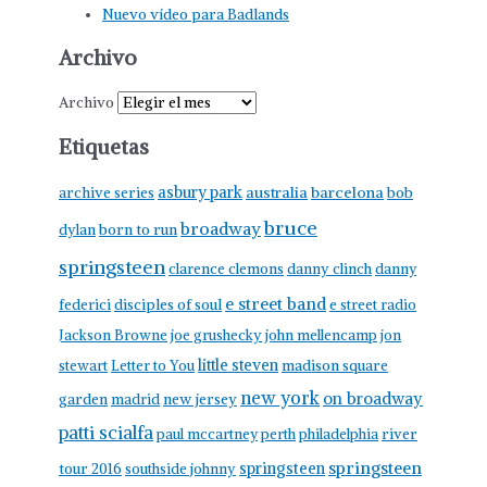
Nuevo vídeo para Badlands
Archivo
Archivo
Etiquetas
asbury park
australia
barcelona
archive series
bob
bruce
broadway
born to run
dylan
springsteen
clarence clemons
danny clinch
danny
e street band
federici
disciples of soul
e street radio
Jackson Browne
joe grushecky
john mellencamp
jon
little steven
stewart
Letter to You
madison square
new york
on broadway
garden
madrid
new jersey
patti scialfa
paul mccartney
perth
philadelphia
river
springsteen
springsteen
tour 2016
southside johnny