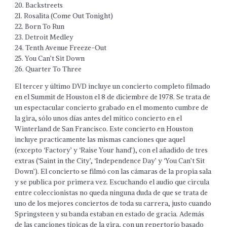
20. Backstreets
21. Rosalita (Come Out Tonight)
22. Born To Run
23. Detroit Medley
24. Tenth Avenue Freeze-Out
25. You Can’t Sit Down
26. Quarter To Three
El tercer y último DVD incluye un concierto completo filmado
en el Summit de Houston el 8 de diciembre de 1978. Se trata de
un espectacular concierto grabado en el momento cumbre de
la gira, sólo unos días antes del mítico concierto en el
Winterland de San Francisco. Este concierto en Houston
incluye practicamente las mismas canciones que aquel
(excepto ‘Factory’ y ‘Raise Your hand’), con el añadido de tres
extras (‘Saint in the City’, ‘Independence Day’ y ‘You Can’t Sit
Down’). El concierto se filmó con las cámaras de la propia sala
y se publica por primera vez. Escuchando el audio que circula
entre coleccionistas no queda ninguna duda de que se trata de
uno de los mejores conciertos de toda su carrera, justo cuando
Springsteen y su banda estaban en estado de gracia. Además
de las canciones típicas de la gira, con un repertorio basado