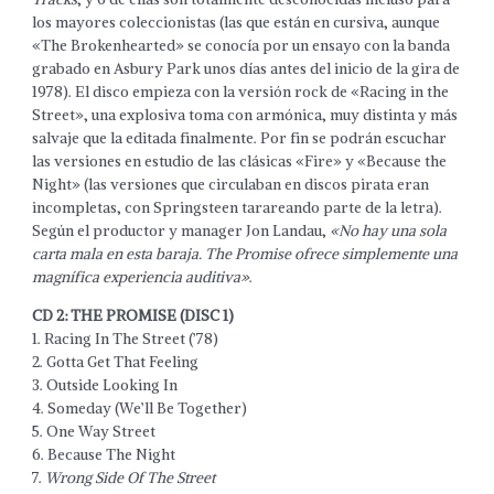
los mayores coleccionistas (las que están en cursiva, aunque
«The Brokenhearted» se conocía por un ensayo con la banda
grabado en Asbury Park unos días antes del inicio de la gira de
1978). El disco empieza con la versión rock de «Racing in the
Street», una explosiva toma con armónica, muy distinta y más
salvaje que la editada finalmente. Por fin se podrán escuchar
las versiones en estudio de las clásicas «Fire» y «Because the
Night» (las versiones que circulaban en discos pirata eran
incompletas, con Springsteen tarareando parte de la letra).
Según el productor y manager Jon Landau,
«No hay una sola
carta mala en esta baraja. The Promise ofrece simplemente una
magnífica experiencia auditiva»
.
CD 2: THE PROMISE (DISC 1)
1. Racing In The Street (’78)
2. Gotta Get That Feeling
3. Outside Looking In
4. Someday (We’ll Be Together)
5. One Way Street
6. Because The Night
7.
Wrong Side Of The Street