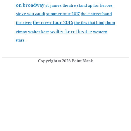
on broadway
st. james theatre
stand up for heroes
steve van zandt
summer tour 2017
the e street band
the river tour 2016
the river
the ties that bind
thom
walter kerr theatre
walter kerr
zimny
western
stars
Copyright © 2026
Point Blank