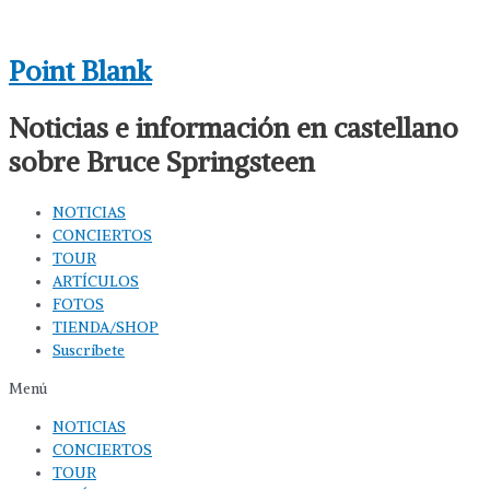
Ir
al
Point Blank
contenido
Noticias e información en castellano
sobre Bruce Springsteen
NOTICIAS
CONCIERTOS
TOUR
ARTÍCULOS
FOTOS
TIENDA/SHOP
Suscríbete
Menú
NOTICIAS
CONCIERTOS
TOUR