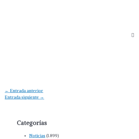
Navegación
←
Entrada anterior
de
Entrada siguiente
→
entradas
Categorías
Noticias
(1.899)