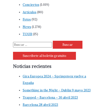
Conciertos
(1.019)
Artículos
(80)
Fotos
(92)
News
(1.278)
TOUR
(15)
B
u
Suscríbete al boletín gratuito
s
c
Noticias recientes
a
r
Gira Europea 2024 – Springsteen vuelve a
p
España
o
Something in the Night – Dublin 9 mayo 2023
r
Trapped – Barcelona – 30 abril 2023
:
Barcelona 28 abril 2023