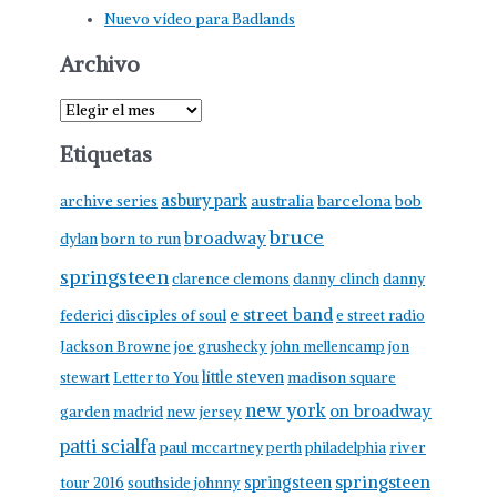
Nuevo vídeo para Badlands
Archivo
A
r
Etiquetas
c
h
asbury park
australia
barcelona
archive series
bob
i
bruce
broadway
born to run
dylan
v
springsteen
clarence clemons
danny clinch
danny
o
e street band
federici
disciples of soul
e street radio
Jackson Browne
joe grushecky
john mellencamp
jon
little steven
stewart
Letter to You
madison square
new york
on broadway
garden
madrid
new jersey
patti scialfa
paul mccartney
perth
philadelphia
river
springsteen
springsteen
tour 2016
southside johnny