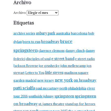
Archivo
Archivo
Etiquetas
asbury park
australia
barcelona
archive series
bob
bruce
broadway
born to run
dylan
springsteen
clarence clemons
danny clinch
danny
e street band
federici
disciples of soul
e street radio
Jackson Browne
joe grushecky
john mellencamp
jon
little steven
stewart
Letter to You
madison square
new york
on broadway
garden
madrid
new jersey
patti scialfa
paul mccartney
perth
philadelphia
river
springsteen
springsteen
tour 2016
southside johnny
on broadway
st. james theatre
stand up for heroes
steve van zandt
summer tour 2017
the e street band