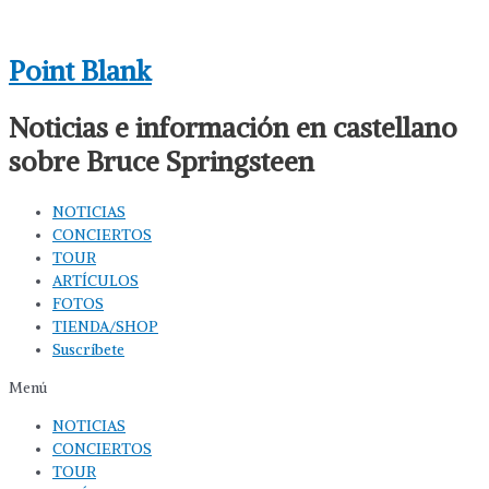
Ir
al
Point Blank
contenido
Noticias e información en castellano
sobre Bruce Springsteen
NOTICIAS
CONCIERTOS
TOUR
ARTÍCULOS
FOTOS
TIENDA/SHOP
Suscríbete
Menú
NOTICIAS
CONCIERTOS
TOUR