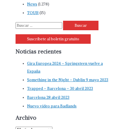
News
(1.278)
TOUR
(15)
B
u
Suscríbete al boletín gratuito
s
c
Noticias recientes
a
r
Gira Europea 2024 – Springsteen vuelve a
p
España
o
Something in the Night – Dublin 9 mayo 2023
r
Trapped – Barcelona – 30 abril 2023
:
Barcelona 28 abril 2023
Nuevo vídeo para Badlands
Archivo