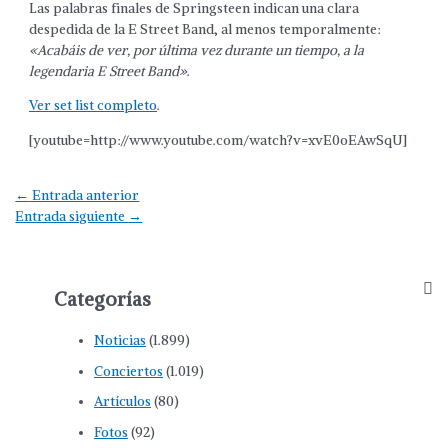
Las palabras finales de Springsteen indican una clara
despedida de la E Street Band, al menos temporalmente:
«Acabáis de ver, por última vez durante un tiempo, a la
legendaria E Street Band»
.
Ver set list completo
.
[youtube=http://www.youtube.com/watch?v=xvE0oEAwSqU]
Navegación
←
Entrada anterior
de
Entrada siguiente
→
entradas
Categorías
Noticias
(1.899)
Conciertos
(1.019)
Artículos
(80)
Fotos
(92)