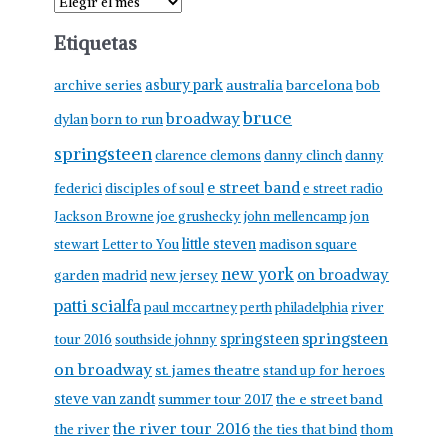
A
r
Etiquetas
c
h
asbury park
australia
barcelona
archive series
bob
i
bruce
broadway
born to run
dylan
v
springsteen
clarence clemons
danny clinch
danny
o
e street band
federici
disciples of soul
e street radio
Jackson Browne
joe grushecky
john mellencamp
jon
little steven
stewart
Letter to You
madison square
new york
on broadway
garden
madrid
new jersey
patti scialfa
paul mccartney
perth
philadelphia
river
springsteen
springsteen
tour 2016
southside johnny
on broadway
st. james theatre
stand up for heroes
steve van zandt
summer tour 2017
the e street band
the river tour 2016
the river
the ties that bind
thom