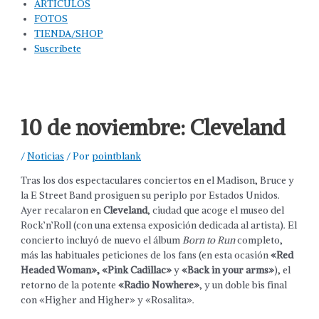
ARTÍCULOS
FOTOS
TIENDA/SHOP
Suscríbete
10 de noviembre: Cleveland
/
Noticias
/ Por
pointblank
Tras los dos espectaculares conciertos en el Madison, Bruce y
la E Street Band prosiguen su periplo por Estados Unidos.
Ayer recalaron en
Cleveland
, ciudad que acoge el museo del
Rock’n’Roll (con una extensa exposición dedicada al artista). El
concierto incluyó de nuevo el álbum
Born to Run
completo,
más las habituales peticiones de los fans (en esta ocasión
«Red
Headed Woman», «Pink Cadillac»
y
«Back in your arms»
), el
retorno de la potente
«Radio Nowhere»
, y un doble bis final
con «Higher and Higher» y «Rosalita».